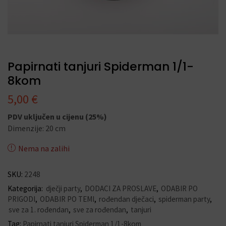
Papirnati tanjuri Spiderman 1/1-
8kom
5,00
€
PDV uključen u cijenu (25%)
Dimenzije: 20 cm
Nema na zalihi
SKU:
2248
Kategorija:
dječji party
,
DODACI ZA PROSLAVE
,
ODABIR PO
PRIGODI
,
ODABIR PO TEMI
,
rođendan dječaci
,
spiderman party
,
sve za 1. rođendan
,
sve za rođendan
,
tanjuri
Tag:
Papirnati tanjuri Spiderman 1/1-8kom