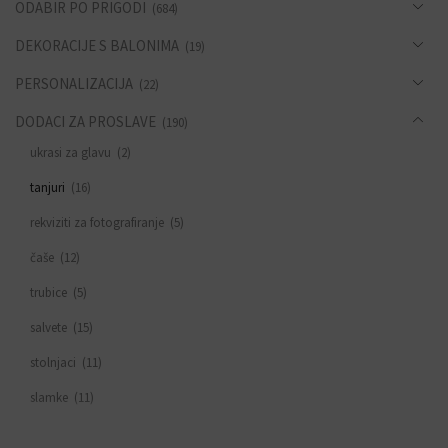
ODABIR PO PRIGODI
(684)
DEKORACIJE S BALONIMA
(19)
PERSONALIZACIJA
(22)
DODACI ZA PROSLAVE
(190)
ukrasi za glavu
(2)
tanjuri
(16)
rekviziti za fotografiranje
(5)
čaše
(12)
trubice
(5)
salvete
(15)
stolnjaci
(11)
slamke
(11)
zastavice i girlande
(6)