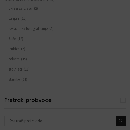
ukrasi za glavu
(2)
tanjuri
(16)
rekviziti za fotografiranje
(5)
čaše
(12)
trubice
(5)
salvete
(15)
stolnjaci
(11)
slamke
(11)
zastavice i girlande
(6)
Pretraži proizvode
trake
(4)
toperi za torte
(11)
konfete i topovi
(13)