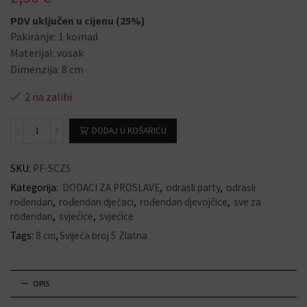
PDV uključen u cijenu (25%)
Pakiranje: 1 komad
Materijal: vosak
Dimenzija: 8 cm
2 na zalihi
DODAJ U KOŠARICU
SKU:
PF-SCZ5
Kategorija:
DODACI ZA PROSLAVE
,
odrasli party
,
odrasli
rođendan
,
rođendan dječaci
,
rođendan djevojčice
,
sve za
rođendan
,
svjećice
,
svjećice
Tags:
8 cm
,
Svijeća broj 5 Zlatna
OPIS