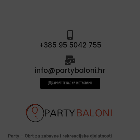
banneri i natpisi
(40)
prskalice/fontane za tortu
(3)
svjećice
(54)
+385 95 5042 755
info@partybaloni.hr
Zapratite nas na instagramu
Party – Obrt za zabavne i rekreacijske djelatnosti