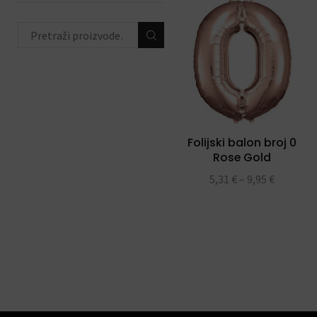
trake
(4)
toperi za torte
(11)
konfete i topovi
(13)
banneri i natpisi
(40)
prskalice/fontane za tortu
(3)
Folijski balon broj 0
svjećice
(54)
Rose Gold
5,31
€
–
9,95
€