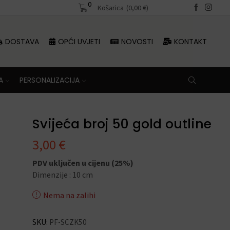
0
Besplatna dostava iznad 70 €
Košarica
(
0,00
€
)
DOSTAVA
OPĆI UVJETI
NOVOSTI
KONTAKT
A
PERSONALIZACIJA
Svijeća broj 50 gold outline
3,00
€
PDV uključen u cijenu (25%)
Dimenzije : 10 cm
Nema na zalihi
SKU:
PF-SCZK50