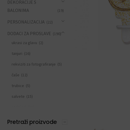
DEKORACIJE S
BALONIMA
(19)
PERSONALIZACIJA
(22)
DODACI ZA PROSLAVE
(190)
ukrasi za glavu
(2)
tanjuri
(16)
rekviziti za fotografiranje
(5)
čaše
(12)
trubice
(5)
salvete
(15)
stolnjaci
(11)
slamke
(11)
Pretraži proizvode
zastavice i girlande
(6)