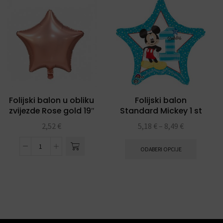
Folijski balon u obliku
Folijski balon
zvijezde Rose gold 19″
Standard Mickey 1 st
Birthday
2,52
€
5,18
€
–
8,49
€
ODABERI OPCIJE