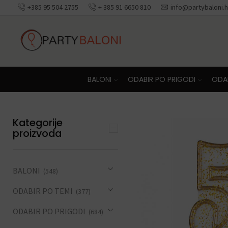
+385 95 504 2755
+ 385 91 6650 810
info@partybaloni.h
Besplatna dosta
BALONI
ODABIR PO PRIGODI
ODAB
Kategorije
proizvoda
BALONI
(548)
ODABIR PO TEMI
(377)
ODABIR PO PRIGODI
(684)