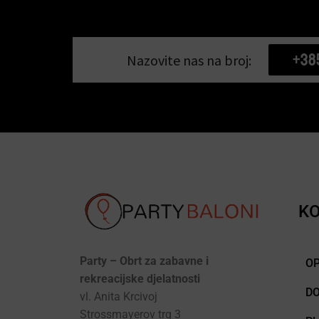
+38
Nazovite nas na broj:
KO
Party – Obrt za zabavne i
OP
rekreacijske djelatnosti
D
vl. Anita Krcivoj
Strossmayerov trg 3