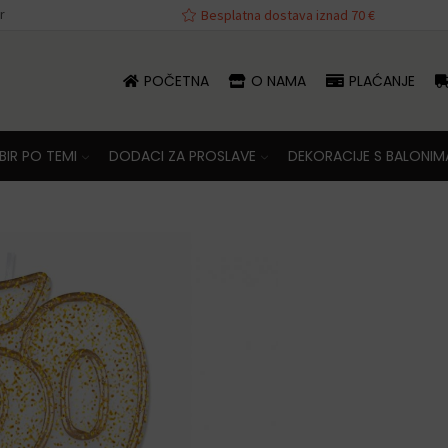
r
va iznad 70 €
Besplatna dostava iznad 70 €
POČETNA
O NAMA
PLAĆANJE
IR PO TEMI
DODACI ZA PROSLAVE
DEKORACIJE S BALONIM