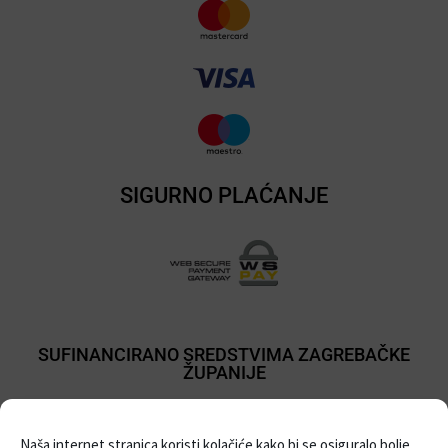
SIGURNO PLAĆANJE
SUFINANCIRANO SREDSTVIMA ZAGREBAČKE
ŽUPANIJE
Naša internet stranica koristi kolačiće kako bi se osiguralo bolje