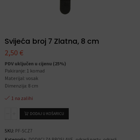
Svijeća broj 7 Zlatna, 8 cm
2,50
€
PDV uključen u cijenu (25%)
Pakiranje: 1 komad
Materijal: vosak
Dimenzija: 8 cm
1 na zalihi
DODAJ U KOŠARICU
SKU:
PF-SCZ7
Kategorija:
DODACI ZA PROSLAVE
,
odrasli party
,
odrasli