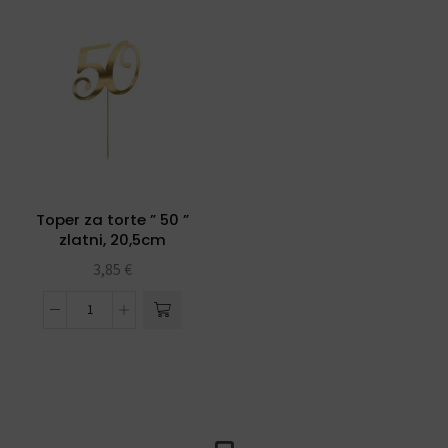
Toper za torte ” 50 ”
zlatni, 20,5cm
3,85
€