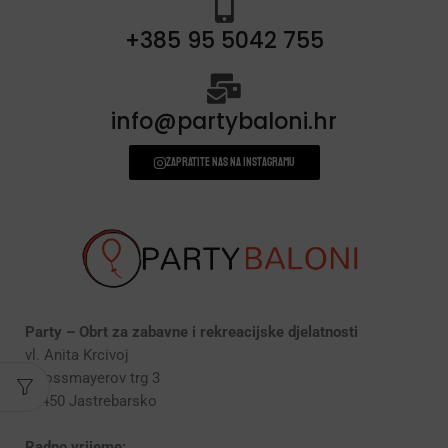
+385 95 5042 755
info@partybaloni.hr
Zapratite nas na instagramu
Party – Obrt za zabavne i rekreacijske djelatnosti
vl. Anita Krcivoj
Strossmayerov trg 3
10450 Jastrebarsko
Radno vrijeme: