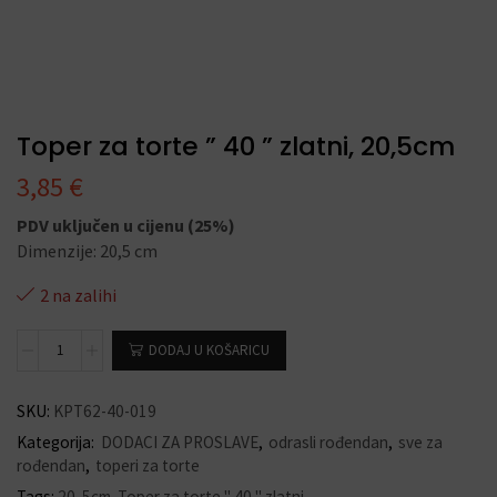
Toper za torte ” 40 ” zlatni, 20,5cm
3,85
€
PDV uključen u cijenu (25%)
Dimenzije: 20,5 cm
2 na zalihi
DODAJ U KOŠARICU
SKU:
KPT62-40-019
Kategorija:
DODACI ZA PROSLAVE
,
odrasli rođendan
,
sve za
rođendan
,
toperi za torte
Tags:
20
,
5cm
,
Toper za torte '' 40 '' zlatni