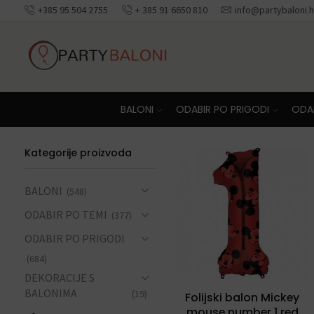
+385 95 504 2755
+ 385 91 6650 810
info@partybaloni.h
Besplatna dosta
BALONI
ODABIR PO PRIGODI
ODAB
Kategorije proizvoda
BALONI
(548)
ODABIR PO TEMI
(377)
ODABIR PO PRIGODI
(684)
DEKORACIJE S
BALONIMA
(19)
Folijski balon Mickey
mouse number 1 red