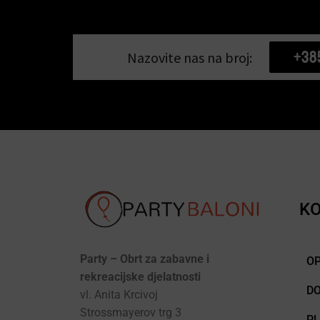
+38
Nazovite nas na broj:
KO
Party – Obrt za zabavne i
OP
rekreacijske djelatnosti
D
vl. Anita Krcivoj
Strossmayerov trg 3
P