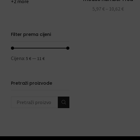
+2 more
28″
5,97
€
–
10,62
€
Filter prema cijeni
Cijena:
—
5 €
11 €
Pretraži proizvode