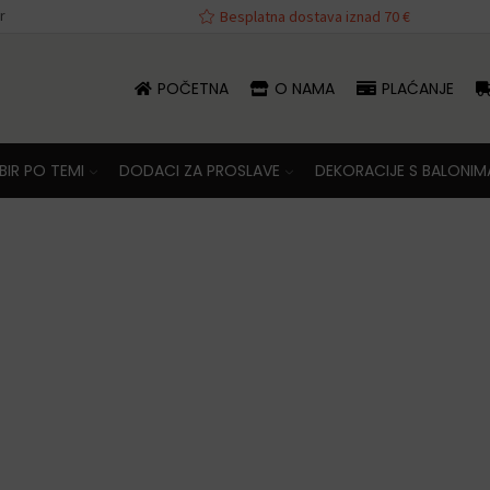
r
va iznad 70 €
Besplatna dostava iznad 70 €
POČETNA
O NAMA
PLAĆANJE
IR PO TEMI
DODACI ZA PROSLAVE
DEKORACIJE S BALONIM