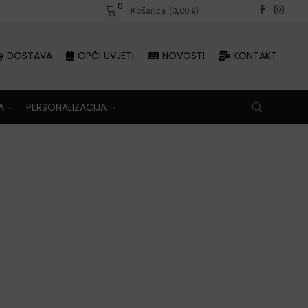
0
Besplatna dostava iznad 70 €
Košarica
(
0,00
€
)
DOSTAVA
OPĆI UVJETI
NOVOSTI
KONTAKT
A
PERSONALIZACIJA