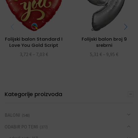
Folijski balon Standard I
Folijski balon broj 9
Love You Gold Script
srebrni
folijski balon 18″
3,72
€
–
7,03
€
5,31
€
–
9,95
€
Kategorije proizvoda
BALONI
(548)
ODABIR PO TEMI
(377)