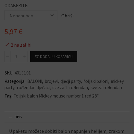
ODABERITE:
Obriši
5,97
€
2 na zalihi
DODAJ U KOŠARICU
SKU:
4013101
Kategorija:
BALONI
,
brojevi
,
dječji party
,
folijski baloni
,
mickey
party
,
rođendan dječaci
,
sve za 1. rođendan
,
sve za rođendan
Tag:
Folijski balon Mickey mouse number 1 red 28"
OPIS
U paketu možete dobiti balon napunjen helijem, zrakom