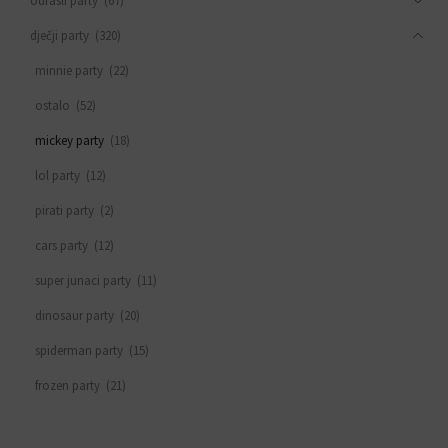
odrasli party
(67)
dječji party
(320)
minnie party
(22)
ostalo
(52)
mickey party
(18)
lol party
(12)
pirati party
(2)
cars party
(12)
super junaci party
(11)
dinosaur party
(20)
spiderman party
(15)
frozen party
(21)
svemirski party
(33)