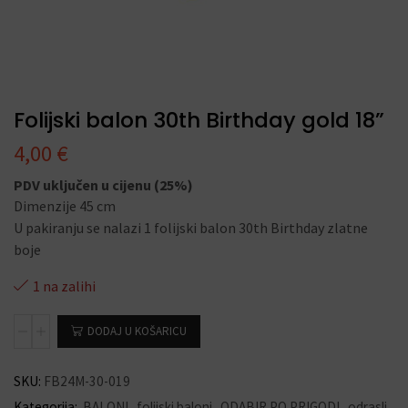
Folijski balon 30th Birthday gold 18”
4,00
€
PDV uključen u cijenu (25%)
Dimenzije 45 cm
U pakiranju se nalazi 1 folijski balon 30th Birthday zlatne
boje
1 na zalihi
DODAJ U KOŠARICU
SKU:
FB24M-30-019
Kategorija:
BALONI
,
folijski baloni
,
ODABIR PO PRIGODI
,
odrasli