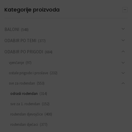
Kategorije proizvoda
BALONI
(548)
ODABIR PO TEMI
(377)
ODABIR PO PRIGODI
(684)
vjenčanje
(97)
ostale prigode i proslave
(232)
sve za rođendan
(553)
odrasli rođendan
(314)
sve za 1. rođendan
(152)
rođendan djevojčice
(400)
rođendan dječaci
(377)