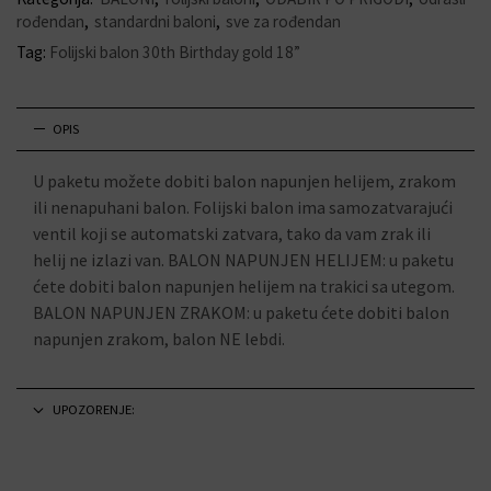
rođendan
,
standardni baloni
,
sve za rođendan
Tag:
Folijski balon 30th Birthday gold 18”
OPIS
U paketu možete dobiti balon napunjen helijem, zrakom
ili nenapuhani balon. Folijski balon ima samozatvarajući
ventil koji se automatski zatvara, tako da vam zrak ili
helij ne izlazi van. BALON NAPUNJEN HELIJEM: u paketu
ćete dobiti balon napunjen helijem na trakici sa utegom.
BALON NAPUNJEN ZRAKOM: u paketu ćete dobiti balon
napunjen zrakom, balon NE lebdi.
UPOZORENJE: