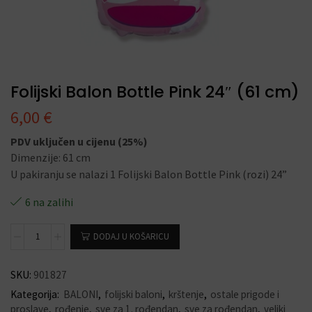
Folijski Balon Bottle Pink 24″ (61 cm)
6,00
€
PDV uključen u cijenu (25%)
Dimenzije: 61 cm
U pakiranju se nalazi 1 Folijski Balon Bottle Pink (rozi) 24”
6 na zalihi
DODAJ U KOŠARICU
SKU:
901827
Kategorija:
BALONI
,
folijski baloni
,
krštenje
,
ostale prigode i
proslave
,
rođenje
,
sve za 1. rođendan
,
sve za rođendan
,
veliki