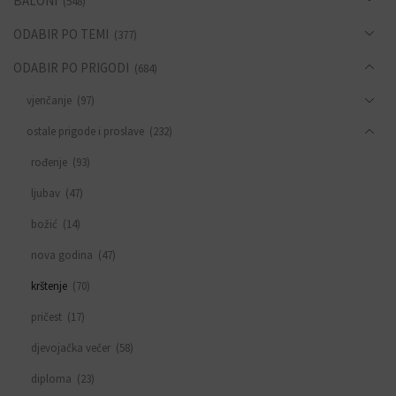
BALONI
(548)
ODABIR PO TEMI
(377)
ODABIR PO PRIGODI
(684)
vjenčanje
(97)
ostale prigode i proslave
(232)
rođenje
(93)
ljubav
(47)
božić
(14)
nova godina
(47)
krštenje
(70)
pričest
(17)
djevojačka večer
(58)
diploma
(23)