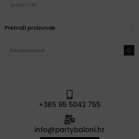
godišnjica
(49)
sve za rođendan
(553)
DEKORACIJE S BALONIMA
Pretraži proizvode
(19)
PERSONALIZACIJA
(22)
DODACI ZA PROSLAVE
(190)
+385 95 5042 755
info@partybaloni.hr