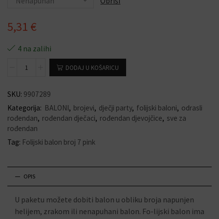
Obriši
5,31
€
4 na zalihi
DODAJ U KOŠARICU
SKU:
9907289
Kategorija:
BALONI
,
brojevi
,
dječji party
,
folijski baloni
,
odrasli
rođendan
,
rođendan dječaci
,
rođendan djevojčice
,
sve za
rođendan
Tag:
Folijski balon broj 7 pink
OPIS
U paketu možete dobiti balon u obliku broja napunjen
helijem, zrakom ili nenapuhani balon. Fo-lijski balon ima