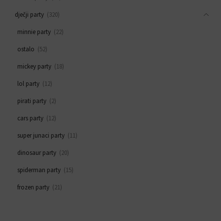
dječji party
(320)
minnie party
(22)
ostalo
(52)
mickey party
(18)
lol party
(12)
pirati party
(2)
cars party
(12)
super junaci party
(11)
dinosaur party
(20)
spiderman party
(15)
frozen party
(21)
svemirski party
(33)