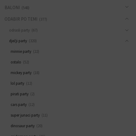
BALONI
(548)
ODABIR PO TEMI
(377)
odrasli party
(67)
dječji party
(320)
minnie party
(22)
ostalo
(52)
mickey party
(18)
lol party
(12)
pirati party
(2)
cars party
(12)
super junaci party
(11)
dinosaur party
(20)