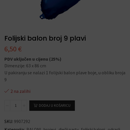
Folijski balon broj 9 plavi
6,50
€
PDV uključen u cijenu (25%)
Dimenzije: 63 x 86 cm
U pakiranju se nalazi 1 folijski balon plave boje, u obliku broja
9
2 na zalihi
DODAJ U KOŠARICU
SKU:
9907292
Kategorija:
BALONI
,
brojevi
,
dječji party
,
folijski baloni
,
odrasli