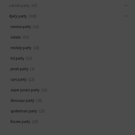
odrasli party
(67)
dječji party
(320)
minnie party
(22)
ostalo
(52)
mickey party
(18)
lol party
(12)
pirati party
(2)
cars party
(12)
super junaci party
(11)
dinosaur party
(20)
spiderman party
(15)
frozen party
(21)
svemirski party
(33)