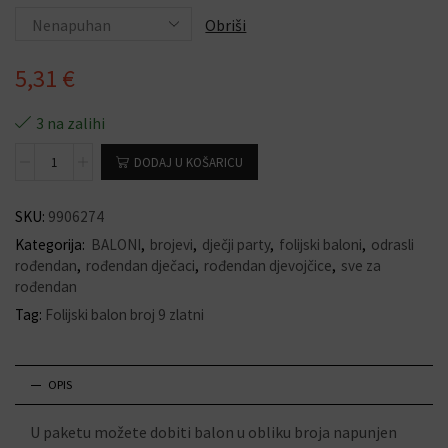
Obriši
5,31
€
3 na zalihi
DODAJ U KOŠARICU
SKU:
9906274
Kategorija:
BALONI
,
brojevi
,
dječji party
,
folijski baloni
,
odrasli
rođendan
,
rođendan dječaci
,
rođendan djevojčice
,
sve za
rođendan
Tag:
Folijski balon broj 9 zlatni
OPIS
U paketu možete dobiti balon u obliku broja napunjen