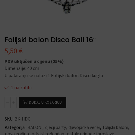
Folijski balon Disco Ball 16″
5,50
€
PDV uključen u cijenu (25%)
Dimenzije: 40 cm
U pakiranju se nalazi 1 Folijski balon Disco kugla
1 na zalihi
DODAJ U KOŠARICU
SKU:
BK-HDC
Kategorija:
BALONI
,
dječji party
,
djevojačka večer
,
folijski baloni
,
nova godina
,
odrasli rođendan
,
ostale prigode i proslave
,