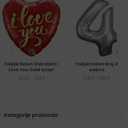
Folijski balon Standard I
Folijski balon broj 4
Love You Gold Script
srebrni
folijski balon 18″
3,72
€
–
7,03
€
5,31
€
–
9,95
€
Kategorije proizvoda