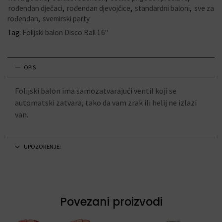
rođendan dječaci
,
rođendan djevojčice
,
standardni baloni
,
sve za
rođendan
,
svemirski party
Tag:
Folijski balon Disco Ball 16"
OPIS
Folijski balon ima samozatvarajući ventil koji se
automatski zatvara, tako da vam zrak ili helij ne izlazi
van.
UPOZORENJE:
Povezani proizvodi