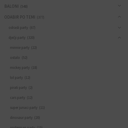
BALONI
(548)
ODABIR PO TEMI
(377)
odrasli party
(67)
dječji party
(320)
minnie party
(22)
ostalo
(52)
mickey party
(18)
lol party
(12)
pirati party
(2)
cars party
(12)
super junaci party
(11)
dinosaur party
(20)
spiderman party
(15)