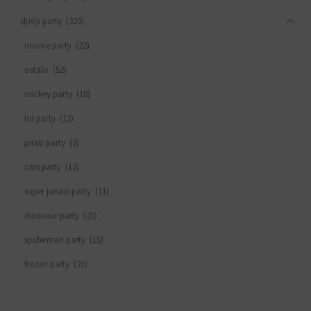
dječji party
(320)
minnie party
(22)
ostalo
(52)
mickey party
(18)
lol party
(12)
pirati party
(2)
cars party
(12)
super junaci party
(11)
dinosaur party
(20)
spiderman party
(15)
frozen party
(21)
svemirski party
(33)