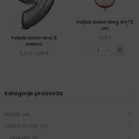
Folijski balon Ring 41×72
cm
9,00
€
Folijski balon broj 9
srebrni
5,31
€
–
9,95
€
Kategorije proizvoda
BALONI
(548)
ODABIR PO TEMI
(377)
odrasli party
(67)