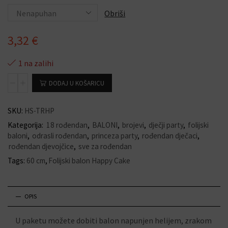
Obriši
3,32
€
1 na zalihi
DODAJ U KOŠARICU
SKU:
HS-TRHP
Kategorija:
18 rođendan
,
BALONI
,
brojevi
,
dječji party
,
folijski
baloni
,
odrasli rođendan
,
princeza party
,
rođendan dječaci
,
rođendan djevojčice
,
sve za rođendan
Tags:
60 cm
,
Folijski balon Happy Cake
OPIS
U paketu možete dobiti balon napunjen helijem, zrakom