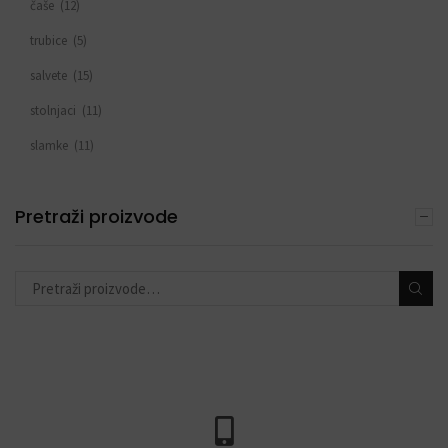
čaše
(12)
trubice
(5)
salvete
(15)
stolnjaci
(11)
slamke
(11)
zastavice i girlande
(6)
Pretraži proizvode
trake
(4)
toperi za torte
(11)
konfete i topovi
(13)
banneri i natpisi
(40)
prskalice/fontane za tortu
(3)
svjećice
(54)