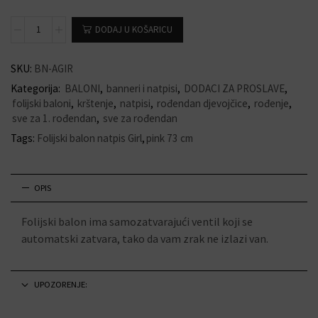
DODAJ U KOŠARICU
SKU:
BN-AGIR
Kategorija:
BALONI
,
banneri i natpisi
,
DODACI ZA PROSLAVE
,
folijski baloni
,
krštenje
,
natpisi
,
rođendan djevojčice
,
rođenje
,
sve za 1. rođendan
,
sve za rođendan
Tags:
Folijski balon natpis Girl
,
pink 73 cm
OPIS
Folijski balon ima samozatvarajući ventil koji se
automatski zatvara, tako da vam zrak ne izlazi van.
UPOZORENJE: