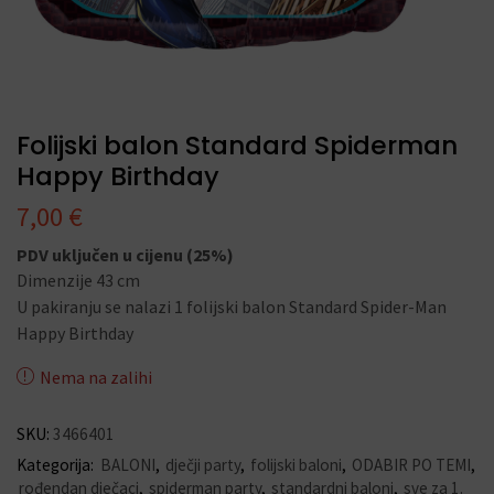
Folijski balon Standard Spiderman
Happy Birthday
7,00
€
PDV uključen u cijenu (25%)
Dimenzije 43 cm
U pakiranju se nalazi 1 folijski balon Standard Spider-Man
Happy Birthday
Nema na zalihi
SKU:
3466401
Kategorija:
BALONI
,
dječji party
,
folijski baloni
,
ODABIR PO TEMI
,
rođendan dječaci
,
spiderman party
,
standardni baloni
,
sve za 1.