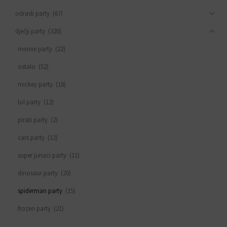
odrasli party
(67)
dječji party
(320)
minnie party
(22)
ostalo
(52)
mickey party
(18)
lol party
(12)
pirati party
(2)
cars party
(12)
super junaci party
(11)
dinosaur party
(20)
spiderman party
(15)
frozen party
(21)
svemirski party
(33)