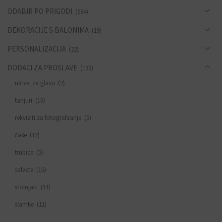
ODABIR PO PRIGODI
(684)
DEKORACIJE S BALONIMA
(19)
PERSONALIZACIJA
(22)
DODACI ZA PROSLAVE
(190)
ukrasi za glavu
(2)
tanjuri
(16)
rekviziti za fotografiranje
(5)
čaše
(12)
trubice
(5)
salvete
(15)
stolnjaci
(11)
slamke
(11)
zastavice i girlande
(6)