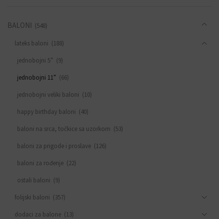
BALONI
(548)
lateks baloni
(188)
jednobojni 5”
(9)
jednobojni 11”
(66)
jednobojni veliki baloni
(10)
happy birthday baloni
(40)
baloni na srca, točkice sa uzorkom
(53)
baloni za prigode i proslave
(126)
baloni za rođenje
(22)
ostali baloni
(9)
folijski baloni
(357)
dodaci za balone
(13)