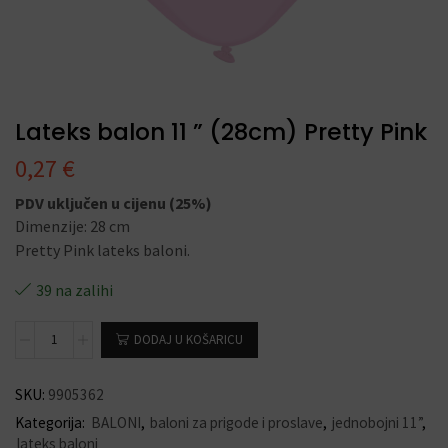
Lateks balon 11 ” (28cm) Pretty Pink
0,27
€
PDV uključen u cijenu (25%)
Dimenzije: 28 cm
Pretty Pink lateks baloni.
39 na zalihi
DODAJ U KOŠARICU
SKU:
9905362
Kategorija:
BALONI
,
baloni za prigode i proslave
,
jednobojni 11”
,
lateks baloni