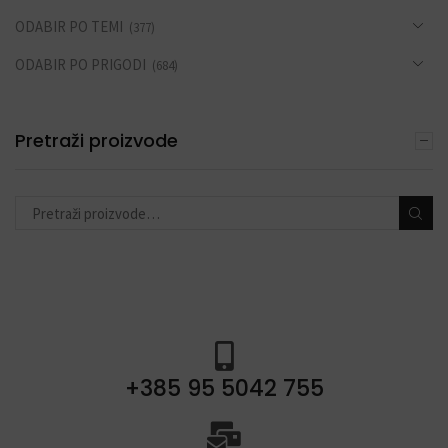
ODABIR PO TEMI
(377)
ODABIR PO PRIGODI
(684)
DEKORACIJE S BALONIMA
(19)
Pretraži proizvode
PERSONALIZACIJA
(22)
DODACI ZA PROSLAVE
(190)
+385 95 5042 755