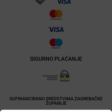
SIGURNO PLAĆANJE
SUFINANCIRANO SREDSTVIMA ZAGREBAČKE
ŽUPANIJE