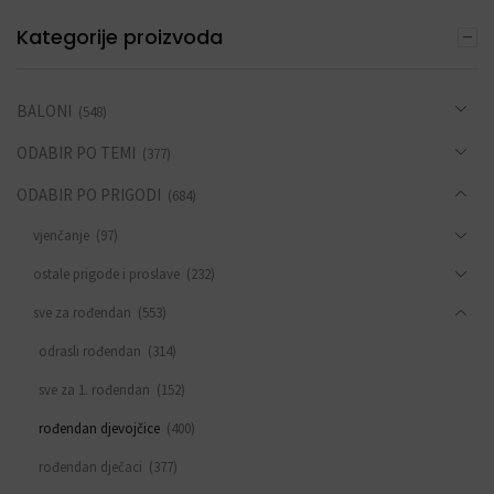
Kategorije proizvoda
BALONI
(548)
ODABIR PO TEMI
(377)
ODABIR PO PRIGODI
(684)
vjenčanje
(97)
ostale prigode i proslave
(232)
sve za rođendan
(553)
odrasli rođendan
(314)
sve za 1. rođendan
(152)
rođendan djevojčice
(400)
rođendan dječaci
(377)