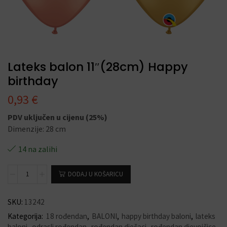
Lateks balon 11″(28cm) Happy
birthday
0,93
€
PDV uključen u cijenu (25%)
Dimenzije: 28 cm
14 na zalihi
DODAJ U KOŠARICU
SKU:
13242
Kategorija:
18 rođendan
,
BALONI
,
happy birthday baloni
,
lateks
baloni
,
odrasli rođendan
,
rođendan dječaci
,
rođendan djevojčice
,