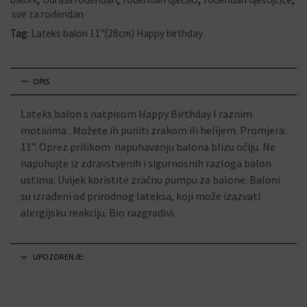
sve za rođendan
Tag:
Lateks balon 11"(28cm) Happy birthday
OPIS
Lateks balon s natpisom Happy Birthday I raznim
motivima . Možete ih puniti zrakom ili helijem. Promjera:
11”. Oprez prilikom napuhavanju balona blizu očiju. Ne
napuhujte iz zdravstvenih i sigurnosnih razloga balon
ustima. Uvijek koristite zračnu pumpu za balone. Baloni
su izrađeni od prirodnog lateksa, koji može izazvati
alergijsku reakciju. Bio razgradivi.
UPOZORENJE: