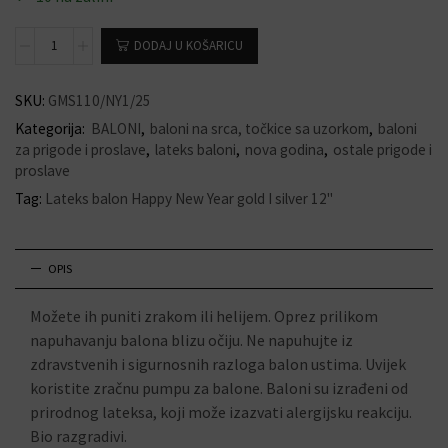
DODAJ U KOŠARICU
SKU:
GMS110/NY1/25
Kategorija:
BALONI
,
baloni na srca, točkice sa uzorkom
,
baloni
za prigode i proslave
,
lateks baloni
,
nova godina
,
ostale prigode i
proslave
Tag:
Lateks balon Happy New Year gold I silver 12"
OPIS
Možete ih puniti zrakom ili helijem. Oprez prilikom
napuhavanju balona blizu očiju. Ne napuhujte iz
zdravstvenih i sigurnosnih razloga balon ustima. Uvijek
koristite zračnu pumpu za balone. Baloni su izrađeni od
prirodnog lateksa, koji može izazvati alergijsku reakciju.
Bio razgradivi.