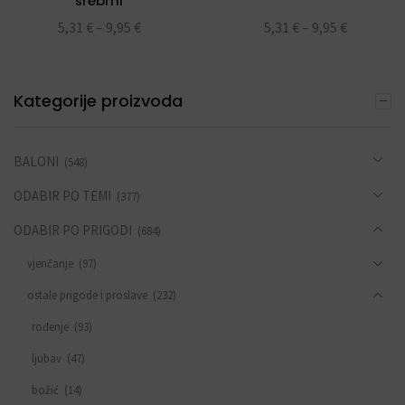
srebrni
5,31
€
–
9,95
€
5,31
€
–
9,95
€
Kategorije proizvoda
BALONI
(548)
ODABIR PO TEMI
(377)
ODABIR PO PRIGODI
(684)
vjenčanje
(97)
ostale prigode i proslave
(232)
rođenje
(93)
ljubav
(47)
božić
(14)