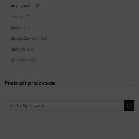
nova godina
(47)
krštenje
(70)
pričest
(17)
djevojačka večer
(58)
diploma
(23)
godišnjica
(49)
sve za rođendan
(553)
DEKORACIJE S BALONIMA
Pretraži proizvode
(19)
PERSONALIZACIJA
(22)
DODACI ZA PROSLAVE
(190)