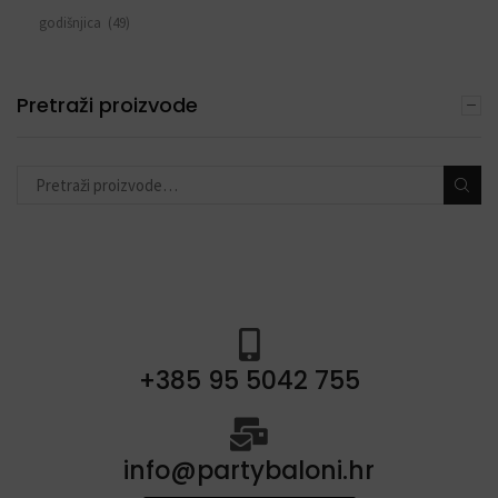
godišnjica
(49)
sve za rođendan
(553)
DEKORACIJE S BALONIMA
Pretraži proizvode
(19)
PERSONALIZACIJA
(22)
DODACI ZA PROSLAVE
(190)
+385 95 5042 755
info@partybaloni.hr