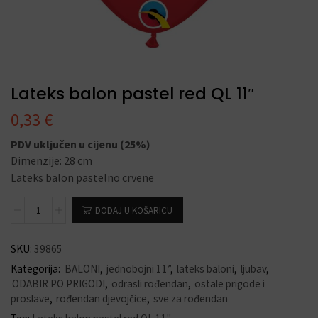
Lateks balon pastel red QL 11″
0,33
€
PDV uključen u cijenu (25%)
Dimenzije: 28 cm
Lateks balon pastelno crvene
DODAJ U KOŠARICU
SKU:
39865
Kategorija:
BALONI
,
jednobojni 11”
,
lateks baloni
,
ljubav
,
ODABIR PO PRIGODI
,
odrasli rođendan
,
ostale prigode i
proslave
,
rođendan djevojčice
,
sve za rođendan