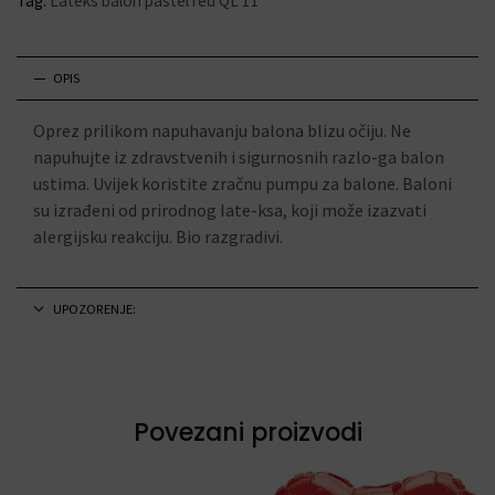
Tag:
Lateks balon pastel red QL 11"
OPIS
Oprez prilikom napuhavanju balona blizu očiju. Ne
napuhujte iz zdravstvenih i sigurnosnih razlo-ga balon
ustima. Uvijek koristite zračnu pumpu za balone. Baloni
su izrađeni od prirodnog late-ksa, koji može izazvati
alergijsku reakciju. Bio razgradivi.
UPOZORENJE:
Povezani proizvodi