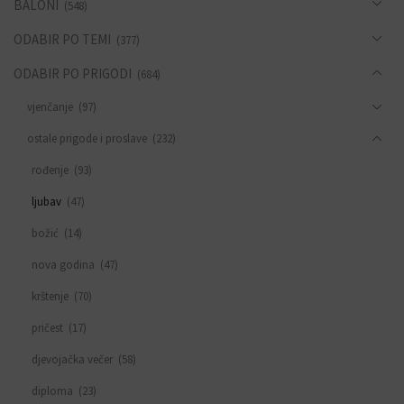
BALONI
(548)
ODABIR PO TEMI
(377)
ODABIR PO PRIGODI
(684)
vjenčanje
(97)
ostale prigode i proslave
(232)
rođenje
(93)
ljubav
(47)
božić
(14)
nova godina
(47)
krštenje
(70)
pričest
(17)
djevojačka večer
(58)
diploma
(23)