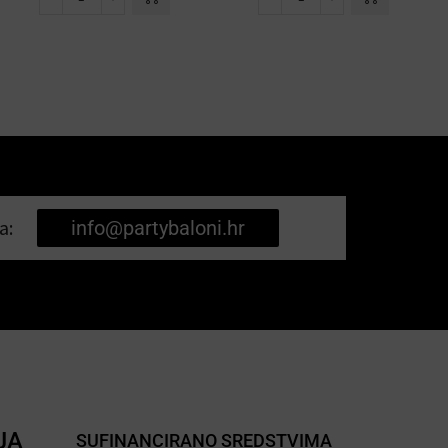
a:
info@partybaloni.hr
JA
SUFINANCIRANO SREDSTVIMA