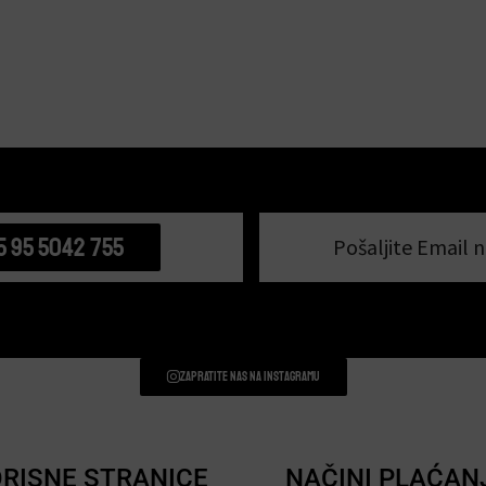
5 95 5042 755
Pošaljite Email n
Zapratite nas na instagramu
RISNE STRANICE
NAČINI PLAĆAN