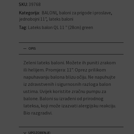
SKU:
39768
Kategorija:
BALONI
,
baloni za prigode i proslave
,
jednobojni 11”
,
lateks baloni
Tag:
Lateks balon QL 11 " (28cm) green
OPIS
Zeleni lateks baloni. Možete ih puniti zrakom
ili helijem. Promjera: 11”. Oprez prilikom
napuhavanju balona blizu očiju. Ne napuhujte
iz zdravstvenih i sigurnosnih razloga balon
ustima. Uvijek koristite zračnu pumpu za
balone. Baloni su izrađeni od prirodnog
lateksa, koji može izazvati alergijsku reakciju.
Bio razgradivi.
UPOZORENJE: