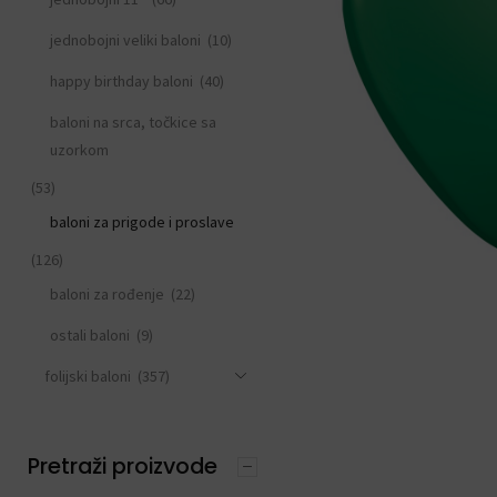
jednobojni veliki baloni
(10)
happy birthday baloni
(40)
baloni na srca, točkice sa
uzorkom
(53)
baloni za prigode i proslave
(126)
baloni za rođenje
(22)
ostali baloni
(9)
folijski baloni
(357)
dodaci za balone
(13)
ODABIR PO TEMI
Pretraži proizvode
(377)