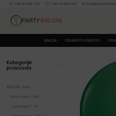
+385 95 504 2755
+ 385 91 6650 810
info@partybaloni.h
Besplatna dosta
BALONI
ODABIR PO PRIGODI
ODAB
Kategorije
proizvoda
BALONI
(548)
lateks baloni
(188)
jednobojni 5”
(9)
jednobojni 11”
(66)