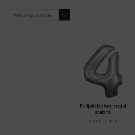
ODABIR PO PRIGODI
(684)
DEKORACIJE S
BALONIMA
(19)
PERSONALIZACIJA
(22)
DODACI ZA PROSLAVE
(190)
Folijski balon broj 4
srebrni
5,31
€
–
9,95
€