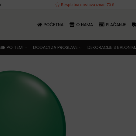
r
va iznad 70 €
Besplatna dostava iznad 70 €
POČETNA
O NAMA
PLAĆANJE
IR PO TEMI
DODACI ZA PROSLAVE
DEKORACIJE S BALONIM