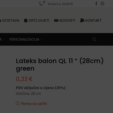
0
Besplatna dostava iznad 70 €
Košarica
(
0,00
€
)
DOSTAVA
OPĆI UVJETI
NOVOSTI
KONTAKT
A
PERSONALIZACIJA
Lateks balon QL 11 ” (28cm)
green
0,33
€
PDV uključen u cijenu (25%)
Veličina: 28 cm
Nema na zalihi