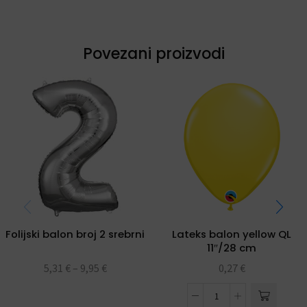
Povezani proizvodi
Folijski balon broj 2 srebrni
Lateks balon yellow QL
11″/28 cm
5,31
€
–
9,95
€
0,27
€