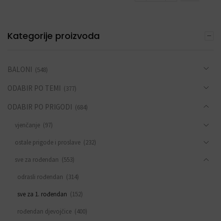
Kategorije proizvoda
BALONI
(548)
ODABIR PO TEMI
(377)
ODABIR PO PRIGODI
(684)
vjenčanje
(97)
ostale prigode i proslave
(232)
sve za rođendan
(553)
odrasli rođendan
(314)
sve za 1. rođendan
(152)
rođendan djevojčice
(400)