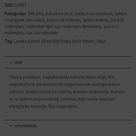
SKU:
52967
Kategorija:
BALONI
,
baloni na srca, točkice sa uzorkom
,
baloni
za prigode i proslave
,
baloni za rođenje
,
lateks baloni
,
odrasli
rođendan
,
rođendan dječaci
,
rođendan djevojčice
,
sve za 1.
rođendan
,
sve za rođendan
Tag:
Lateks baloni 28 cm Big Polka Dots White / Blue
OPIS
Oprez prilikom napuhavanju balona blizu očiju. Ne
napuhujte iz zdravstvenih i sigurnosnih razloga balon
ustima. Uvijek koristite zračnu pumpu za balone. Baloni
su izrađeni od prirodnog lateksa, koji može izazvati
alergijsku reakciju. Bio razgradivi.
UPOZORENJE: