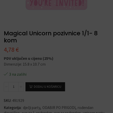
Magical Unicorn pozivnice 1/1- 8
kom
4,78
€
PDV uključen u cijenu (25%)
Dimenzije: 15.8 x 10.7 cm
3 na zalihi
DODAJ U KOŠARICU
SKU:
491929
Kategorija:
dječji party
,
ODABIR PO PRIGODI
,
rođendan
djevojčice
,
sve za 1. rođendan
,
sve za rođendan
,
unicorn party