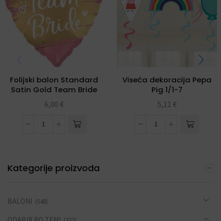
Folijski balon Standard
Viseća dekoracija Pepa
Satin Gold Team Bride
Pig 1/1-7
6,00
€
5,11
€
Kategorije proizvoda
BALONI
(548)
ODABIR PO TEMI
(377)