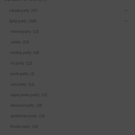
odrasli party
(67)
dječji party
(320)
minnie party
(22)
ostalo
(52)
mickey party
(18)
lol party
(12)
pirati party
(2)
cars party
(12)
super junaci party
(11)
dinosaur party
(20)
spiderman party
(15)
frozen party
(21)