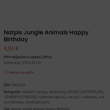
Natpis Jungle Animals Happy
Birthday
4,91
€
PDV uključen u cijenu (25%)
Dimenzije: 170 x 15 cm
Nema na zalihi
SKU:
9901922
Kategorija:
banneri i natpisi
,
dječji party
,
DODACI ZA PROSLAVE
,
ODABIR PO PRIGODI
,
rođendan dječaci
,
sve za 1. rođendan
,
sve
za rođendan
,
životinjski party
Tag:
Natpis Jungle Animals Happy Birthday