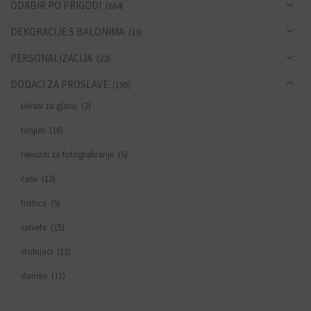
ODABIR PO PRIGODI
(684)
DEKORACIJE S BALONIMA
(19)
PERSONALIZACIJA
(22)
DODACI ZA PROSLAVE
(190)
ukrasi za glavu
(2)
tanjuri
(16)
rekviziti za fotografiranje
(5)
čaše
(12)
trubice
(5)
salvete
(15)
stolnjaci
(11)
slamke
(11)
zastavice i girlande
(6)