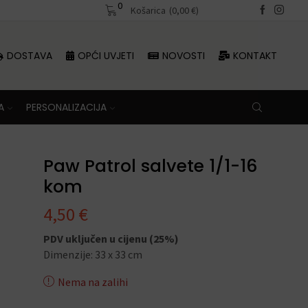
0
Besplatna dostava iznad 70 €
Košarica
(
0,00
€
)
DOSTAVA
OPĆI UVJETI
NOVOSTI
KONTAKT
A
PERSONALIZACIJA
Paw Patrol salvete 1/1-16
kom
4,50
€
PDV uključen u cijenu (25%)
Dimenzije: 33 x 33 cm
Nema na zalihi