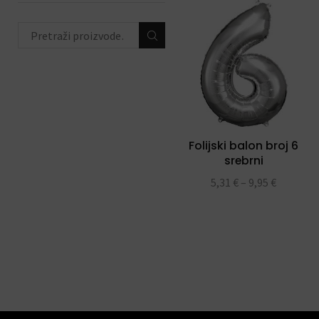
trake
(4)
toperi za torte
(11)
konfete i topovi
(13)
banneri i natpisi
(40)
prskalice/fontane za tortu
(3)
Folijski balon broj 6
svjećice
(54)
srebrni
5,31
€
–
9,95
€