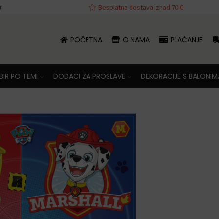
r
va iznad 70 €
Besplatna dostava iznad 70 €
POČETNA
O NAMA
PLAĆANJE
IR PO TEMI
DODACI ZA PROSLAVE
DEKORACIJE S BALONIM