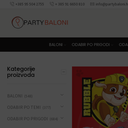
+385 95 504 2755
+ 385 91 6650 810
info@partybaloni.h
Besplatna dosta
BALONI
ODABIR PO PRIGODI
ODAB
Kategorije
proizvoda
BALONI
(548)
ODABIR PO TEMI
(377)
ODABIR PO PRIGODI
(684)