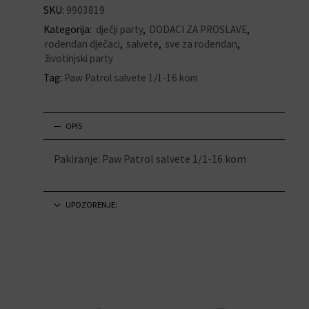
SKU:
9903819
Kategorija:
dječji party
,
DODACI ZA PROSLAVE
,
rođendan dječaci
,
salvete
,
sve za rođendan
,
životinjski party
Tag:
Paw Patrol salvete 1/1-16 kom
OPIS
Pakiranje: Paw Patrol salvete 1/1-16 kom
UPOZORENJE: