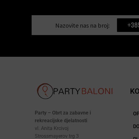
+38
Nazovite nas na broj:
KO
Party – Obrt za zabavne i
OP
rekreacijske djelatnosti
D
vl. Anita Krcivoj
Strossmayerov trg 3