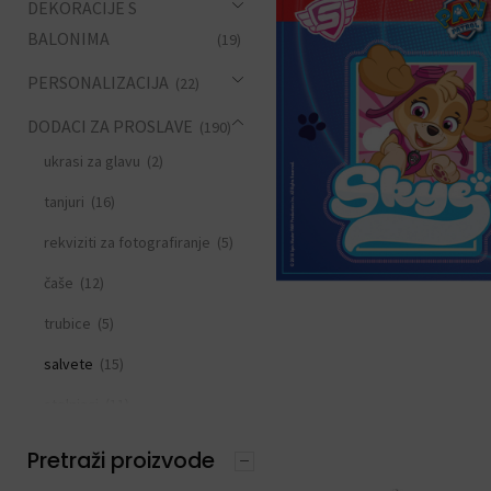
DEKORACIJE S
BALONIMA
(19)
PERSONALIZACIJA
(22)
DODACI ZA PROSLAVE
(190)
ukrasi za glavu
(2)
tanjuri
(16)
rekviziti za fotografiranje
(5)
čaše
(12)
trubice
(5)
salvete
(15)
stolnjaci
(11)
slamke
(11)
Pretraži proizvode
zastavice i girlande
(6)