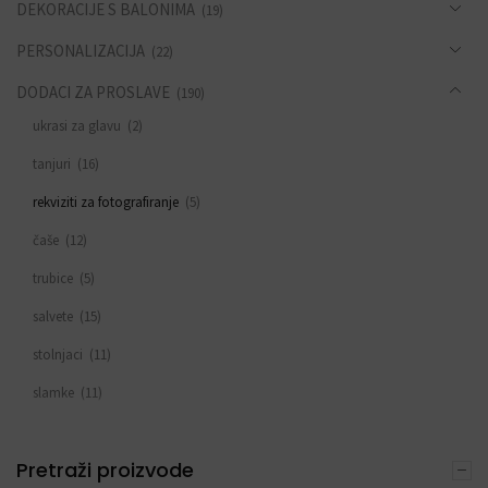
DEKORACIJE S BALONIMA
(19)
PERSONALIZACIJA
(22)
DODACI ZA PROSLAVE
(190)
ukrasi za glavu
(2)
tanjuri
(16)
rekviziti za fotografiranje
(5)
čaše
(12)
trubice
(5)
salvete
(15)
stolnjaci
(11)
slamke
(11)
zastavice i girlande
(6)
Pretraži proizvode
trake
(4)