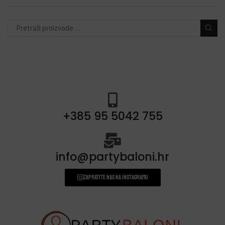
toperi za torte
(11)
konfete i topovi
(13)
banneri i natpisi
(40)
prskalice/fontane za tortu
(3)
svjećice
(54)
+385 95 5042 755
info@partybaloni.hr
Zapratite nas na instagramu