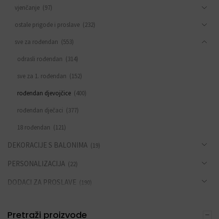
vjenčanje
(97)
ostale prigode i proslave
(232)
sve za rođendan
(553)
odrasli rođendan
(314)
sve za 1. rođendan
(152)
rođendan djevojčice
(400)
rođendan dječaci
(377)
18 rođendan
(121)
DEKORACIJE S BALONIMA
(19)
PERSONALIZACIJA
(22)
DODACI ZA PROSLAVE
(190)
Pretraži proizvode