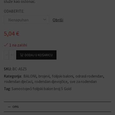
služe kao oslonac.
ODABERITE:
Obriši
5,04
€
1 na zalihi
DODAJ U KOŠARICU
SKU:
BC-ASZ5
Kategorija:
BALONI
,
brojevi
,
folijski baloni
,
odrasli rođendan
,
rođendan dječaci
,
rođendan djevojčice
,
sve za rođendan
Tag:
Samostojeći folijski balon broj 5 Gold
OPIS