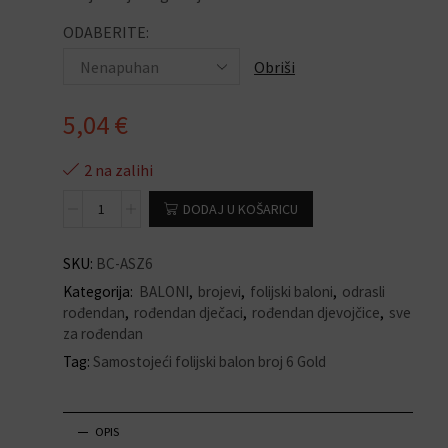
ODABERITE:
Obriši
5,04
€
2 na zalihi
DODAJ U KOŠARICU
SKU:
BC-ASZ6
Kategorija:
BALONI
,
brojevi
,
folijski baloni
,
odrasli
rođendan
,
rođendan dječaci
,
rođendan djevojčice
,
sve
za rođendan
Tag:
Samostojeći folijski balon broj 6 Gold
OPIS