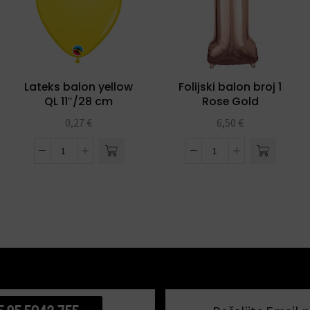
Lateks balon yellow
Folijski balon broj 1
QL 11″/28 cm
Rose Gold
0,27
€
6,50
€