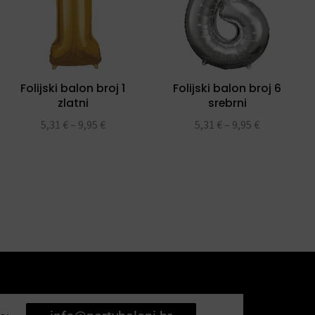
Folijski balon broj 1
Folijski balon broj 6
zlatni
srebrni
5,31
€
–
9,95
€
5,31
€
–
9,95
€