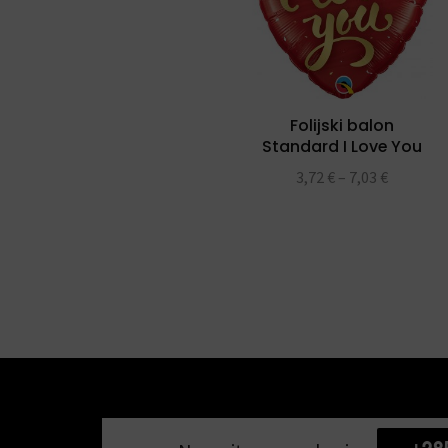
Folijski balon
Standard I Love You
Gold Script folijski
3,72
€
–
7,03
€
balon 18″