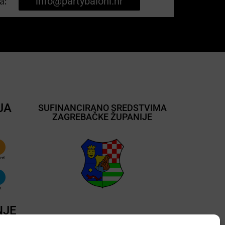
a:
info@partybaloni.hr
JA
SUFINANCIRANO SREDSTVIMA
ZAGREBAČKE ŽUPANIJE
NJE