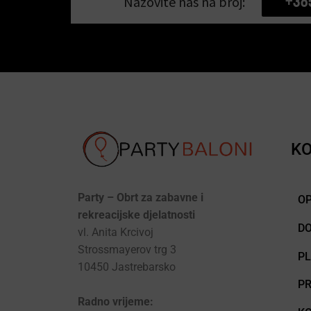
+38
Nazovite nas na broj:
KO
Party – Obrt za zabavne i
OP
rekreacijske djelatnosti
D
vl. Anita Krcivoj
Strossmayerov trg 3
P
10450 Jastrebarsko
PR
Radno vrijeme: