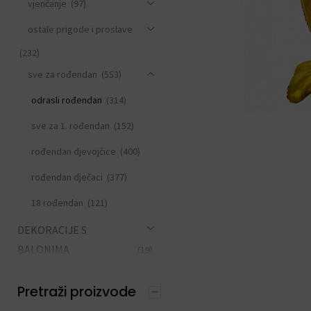
vjenčanje
(97)
ostale prigode i proslave
(232)
sve za rođendan
(553)
odrasli rođendan
(314)
sve za 1. rođendan
(152)
rođendan djevojčice
(400)
rođendan dječaci
(377)
18 rođendan
(121)
DEKORACIJE S
BALONIMA
(19)
PERSONALIZACIJA
(22)
Pretraži proizvode
DODACI ZA PROSLAVE
(190)