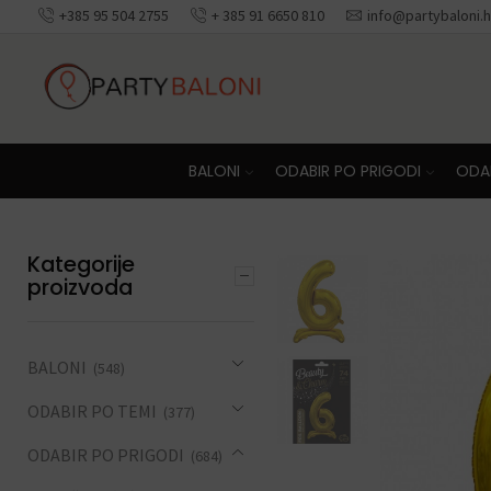
+385 95 504 2755
+ 385 91 6650 810
info@partybaloni.h
BALONI
ODABIR PO PRIGODI
ODAB
Kategorije
proizvoda
BALONI
(548)
ODABIR PO TEMI
(377)
ODABIR PO PRIGODI
(684)