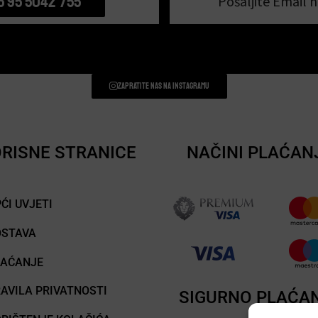
5 95 5042 755
Pošaljite Email n
Zapratite nas na instagramu
RISNE STRANICE
NAČINI PLAĆAN
ĆI UVJETI
OSTAVA
LAĆANJE
AVILA PRIVATNOSTI
SIGURNO PLAĆA