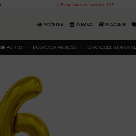
r
Besplatna dostava iznad 70 €
POČETNA
O NAMA
PLAĆANJE
IR PO TEMI
DODACI ZA PROSLAVE
DEKORACIJE S BALONIM