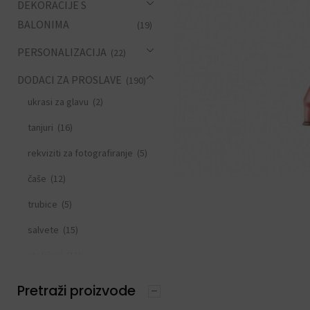
DEKORACIJE S
BALONIMA
(19)
PERSONALIZACIJA
(22)
DODACI ZA PROSLAVE
(190)
ukrasi za glavu
(2)
tanjuri
(16)
rekviziti za fotografiranje
(5)
čaše
(12)
trubice
(5)
salvete
(15)
stolnjaci
(11)
slamke
(11)
Pretraži proizvode
zastavice i girlande
(6)