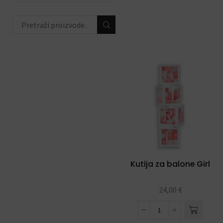
trake
(4)
toperi za torte
(11)
konfete i topovi
(13)
banneri i natpisi
(40)
prskalice/fontane za tortu
(3)
svjećice
(54)
Kutija za balone Girl
24,00
€