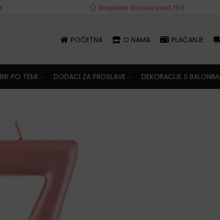
r
va iznad 70 €
Besplatna dostava iznad 70 €
POČETNA
O NAMA
PLAĆANJE
IR PO TEMI
DODACI ZA PROSLAVE
DEKORACIJE S BALONIM