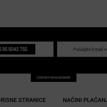
5 95 5042 755
Pošaljite Email n
Zapratite nas na instagramu
RISNE STRANICE
NAČINI PLAĆAN