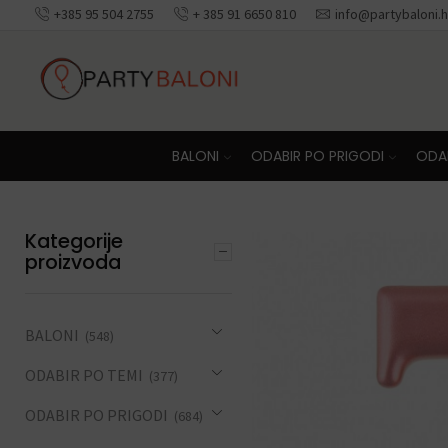
+385 95 504 2755
+ 385 91 6650 810
info@partybaloni.h
Besplatna dosta
BALONI
ODABIR PO PRIGODI
ODAB
Kategorije
proizvoda
BALONI
(548)
ODABIR PO TEMI
(377)
ODABIR PO PRIGODI
(684)