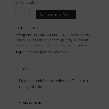
3 na zalihi
DODAJ U KOŠARICU
SKU:
PF-SCRZ7
Kategorija:
DODACI ZA PROSLAVE
,
odrasli party
,
odrasli rođendan
,
rođendan dječaci
,
rođendan
djevojčice
,
sve za rođendan
,
svjećice
,
svjećice
Tags:
8 cm
,
rosegold
,
Svijeća broj 7
OPIS
Pakiranje sadrži jednu svijeću br. 7. za tortu
rosegold boje.
UPOZORENJE: