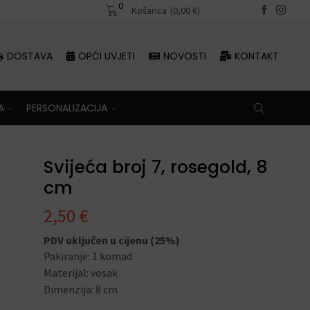
0
Besplatna dostava iznad 70 €
Košarica
(
0,00
€
)
DOSTAVA
OPĆI UVJETI
NOVOSTI
KONTAKT
A
PERSONALIZACIJA
Svijeća broj 7, rosegold, 8
cm
2,50
€
PDV uključen u cijenu (25%)
Pakiranje: 1 komad
Materijal: vosak
Dimenzija: 8 cm