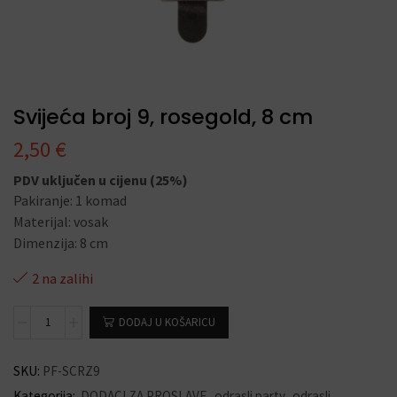
Svijeća broj 9, rosegold, 8 cm
2,50
€
PDV uključen u cijenu (25%)
Pakiranje: 1 komad
Materijal: vosak
Dimenzija: 8 cm
2 na zalihi
DODAJ U KOŠARICU
SKU:
PF-SCRZ9
Kategorija:
DODACI ZA PROSLAVE
,
odrasli party
,
odrasli