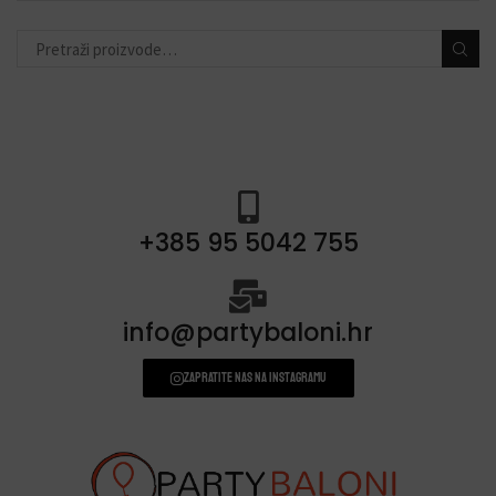
toperi za torte
(11)
konfete i topovi
(13)
banneri i natpisi
(40)
prskalice/fontane za tortu
(3)
svjećice
(54)
+385 95 5042 755
info@partybaloni.hr
Zapratite nas na instagramu