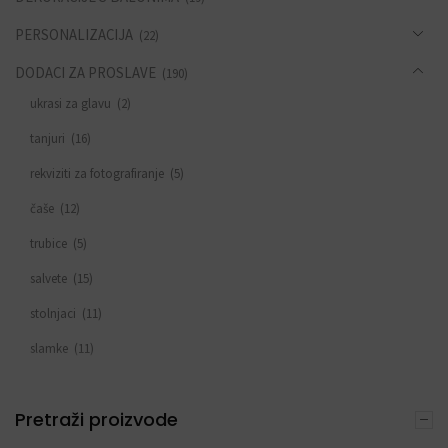
PERSONALIZACIJA
(22)
DODACI ZA PROSLAVE
(190)
ukrasi za glavu
(2)
tanjuri
(16)
rekviziti za fotografiranje
(5)
čaše
(12)
trubice
(5)
salvete
(15)
stolnjaci
(11)
slamke
(11)
zastavice i girlande
(6)
Pretraži proizvode
trake
(4)