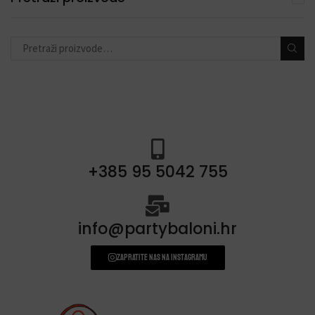
toperi za torte
(11)
konfete i topovi
(13)
banneri i natpisi
(40)
prskalice/fontane za tortu
(3)
svjećice
(54)
+385 95 5042 755
info@partybaloni.hr
Zapratite nas na instagramu