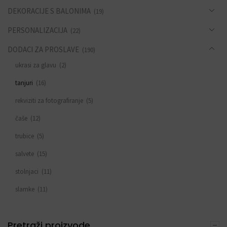
DEKORACIJE S BALONIMA
(19)
PERSONALIZACIJA
(22)
DODACI ZA PROSLAVE
(190)
ukrasi za glavu
(2)
tanjuri
(16)
rekviziti za fotografiranje
(5)
čaše
(12)
trubice
(5)
salvete
(15)
stolnjaci
(11)
slamke
(11)
zastavice i girlande
(6)
Pretraži proizvode
trake
(4)