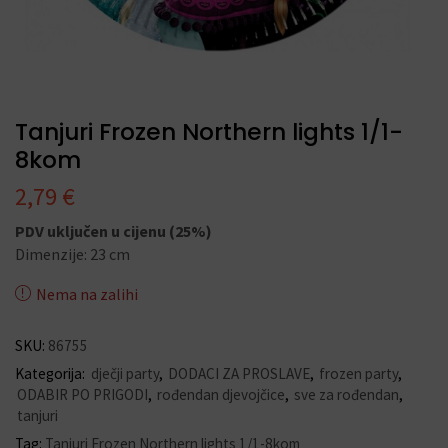
Tanjuri Frozen Northern lights 1/1-
8kom
2,79
€
PDV uključen u cijenu (25%)
Dimenzije: 23 cm
Nema na zalihi
SKU:
86755
Kategorija:
dječji party
,
DODACI ZA PROSLAVE
,
frozen party
,
ODABIR PO PRIGODI
,
rođendan djevojčice
,
sve za rođendan
,
tanjuri
Tag:
Tanjuri Frozen Northern lights 1/1-8kom