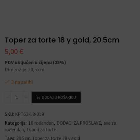
Toper za torte 18 y gold, 20.5cm
5,00
€
PDV uključen u cijenu (25%)
Dimenzije: 20,5 cm
3 na zalihi
DODAJ U KOŠARICU
SKU:
KPT62-18-019
Kategorija:
18 rođendan
,
DODACI ZA PROSLAVE
,
sve za
rođendan
,
toperi za torte
Tags:
20.5cm
,
Toper za torte 18 y gold