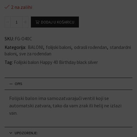
2 na zalihi
DODAJ U KOŠARICU
SKU:
FG-O40C
Kategorija:
BALONI
,
folijski baloni
,
odrasli rođendan
,
standardni
baloni
,
sve za rođendan
Tag:
Folijski balon Happy 40 Birthday black silver
OPIS
Folijski balon ima samozatvarajući ventil koji se
automatski zatvara, tako da vam zrak ili helij ne izlazi
van.
UPOZORENJE: