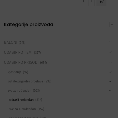
Kategorije proizvoda
BALONI
(548)
ODABIR PO TEMI
(377)
ODABIR PO PRIGODI
(684)
vjenčanje
(97)
ostale prigode i proslave
(232)
sve za rođendan
(553)
odrasli rođendan
(314)
sve za 1. rođendan
(152)