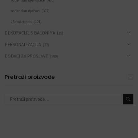
rođendan djevojčice
(400)
rođendan dječaci
(377)
18 rođendan
(121)
DEKORACIJE S BALONIMA
(19)
PERSONALIZACIJA
(22)
DODACI ZA PROSLAVE
(190)
Pretraži proizvode