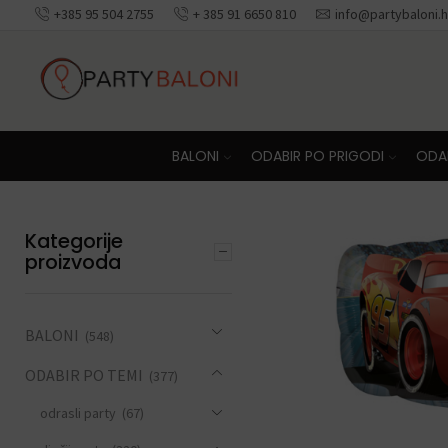
+385 95 504 2755
+ 385 91 6650 810
info@partybaloni.h
Besplatna dosta
BALONI
ODABIR PO PRIGODI
ODAB
Kategorije
proizvoda
BALONI
(548)
ODABIR PO TEMI
(377)
odrasli party
(67)