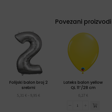
Povezani proizvodi
Folijski balon broj 2
Lateks balon yellow
srebrni
QL 11″/28 cm
5,31
€
–
9,95
€
0,27
€