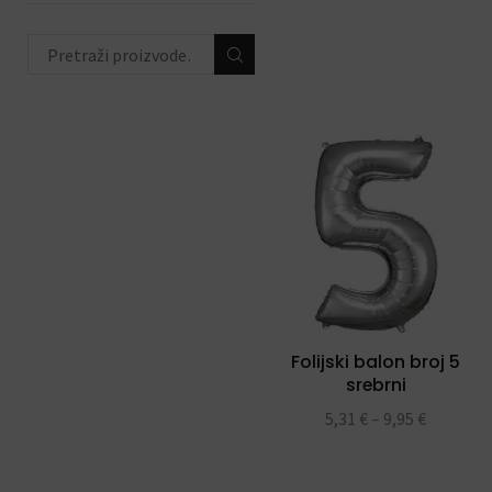
životinjski party
(44)
peppa pig party
(16)
hello kitty party
(12)
unicorn party
(23)
ahoy party
(8)
ODABIR PO PRIGODI
(684)
DEKORACIJE S
BALONIMA
(19)
Folijski balon broj 5
PERSONALIZACIJA
(22)
srebrni
DODACI ZA PROSLAVE
(190)
5,31
€
–
9,95
€