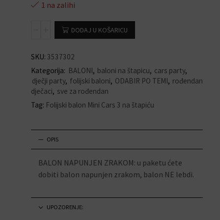
1 na zalihi
DODAJ U KOŠARICU
SKU:
3537302
Kategorija:
BALONI
,
baloni na štapicu
,
cars party
,
dječji party
,
folijski baloni
,
ODABIR PO TEMI
,
rođendan
dječaci
,
sve za rođendan
Tag:
Folijski balon Mini Cars 3 na štapiću
OPIS
BALON NAPUNJEN ZRAKOM: u paketu ćete
dobiti balon napunjen zrakom, balon NE lebdi.
UPOZORENJE: