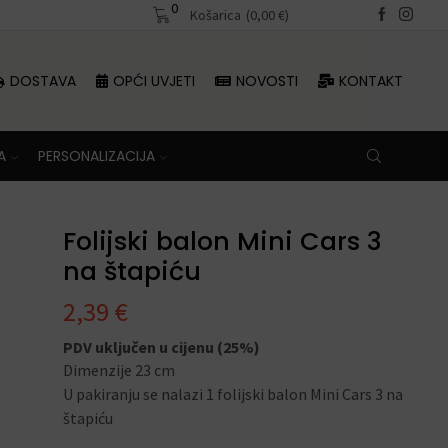
0
Besplatna dostava iznad 70 €
Košarica
(
0,00
€
)
DOSTAVA
OPĆI UVJETI
NOVOSTI
KONTAKT
A
PERSONALIZACIJA
Folijski balon Mini Cars 3
na štapiću
2,39
€
PDV uključen u cijenu (25%)
Dimenzije 23 cm
U pakiranju se nalazi 1 folijski balon Mini Cars 3 na
štapiću