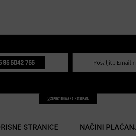
5 95 5042 755
Pošaljite Email n
Zapratite nas na instagramu
RISNE STRANICE
NAČINI PLAĆAN