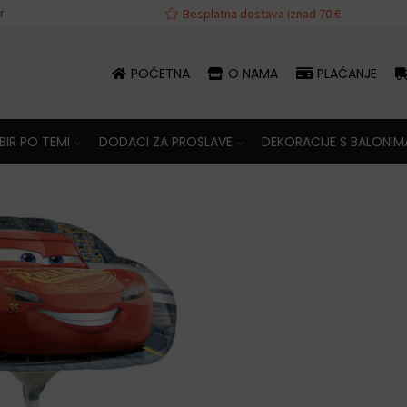
r
va iznad 70 €
Besplatna dostava iznad 70 €
POČETNA
O NAMA
PLAĆANJE
IR PO TEMI
DODACI ZA PROSLAVE
DEKORACIJE S BALONIM