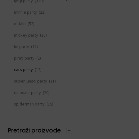
dječji party
(320)
minnie party
(22)
ostalo
(52)
mickey party
(18)
lol party
(12)
pirati party
(2)
cars party
(12)
super junaci party
(11)
dinosaur party
(20)
spiderman party
(15)
frozen party
(21)
svemirski party
(33)
Pretraži proizvode
princeza party
(15)