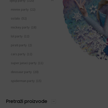
dječji party
(320)
minnie party
(22)
ostalo
(52)
mickey party
(18)
lol party
(12)
pirati party
(2)
cars party
(12)
super junaci party
(11)
dinosaur party
(20)
spiderman party
(15)
frozen party
(21)
svemirski party
(33)
Pretraži proizvode
princeza party
(15)