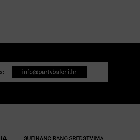
a:
info@partybaloni.hr
JA
SUFINANCIRANO SREDSTVIMA