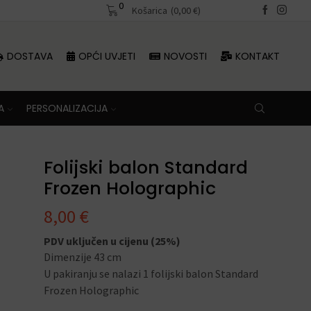
0
Besplatna dostava iznad 70 €
Košarica
(
0,00
€
)
DOSTAVA
OPĆI UVJETI
NOVOSTI
KONTAKT
A
PERSONALIZACIJA
Folijski balon Standard
Frozen Holographic
8,00
€
PDV uključen u cijenu (25%)
Dimenzije 43 cm
U pakiranju se nalazi 1 folijski balon Standard
Frozen Holographic