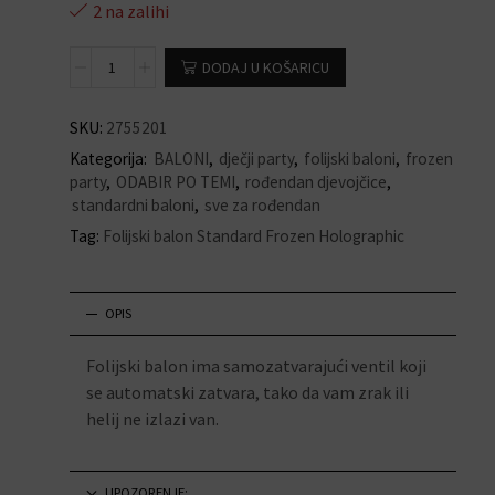
2 na zalihi
DODAJ U KOŠARICU
SKU:
2755201
Kategorija:
BALONI
,
dječji party
,
folijski baloni
,
frozen
party
,
ODABIR PO TEMI
,
rođendan djevojčice
,
standardni baloni
,
sve za rođendan
Tag:
Folijski balon Standard Frozen Holographic
OPIS
Folijski balon ima samozatvarajući ventil koji
se automatski zatvara, tako da vam zrak ili
helij ne izlazi van.
UPOZORENJE: