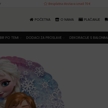
r
va iznad 70 €
Besplatna dostava iznad 70 €
POČETNA
O NAMA
PLAĆANJE
IR PO TEMI
DODACI ZA PROSLAVE
DEKORACIJE S BALONIM