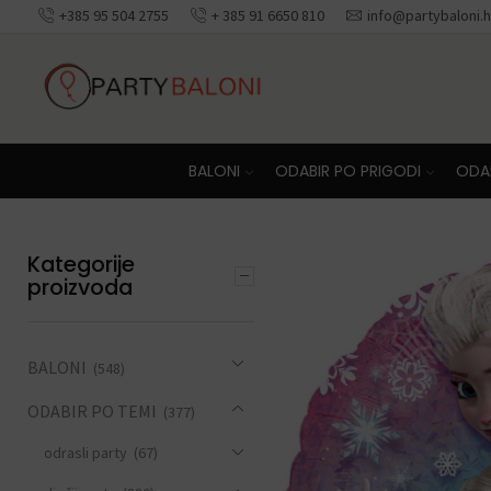
+385 95 504 2755
+ 385 91 6650 810
info@partybaloni.h
Besplatna dosta
BALONI
ODABIR PO PRIGODI
ODAB
Kategorije
proizvoda
BALONI
(548)
ODABIR PO TEMI
(377)
odrasli party
(67)