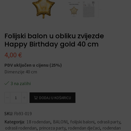
Folijski balon u obliku zvijezde
Happy Birthday gold 40 cm
4,00
€
PDV uključen u cijenu (25%)
Dimenzije 40 cm
3 na zalihi
DODAJ U KOŠARICU
SKU:
Fb93-019
Kategorija:
18 rođendan
,
BALONI
,
folijski baloni
,
odrasli party
,
odrasli rođendan
,
princeza party
,
rođendan dječaci
,
rođendan