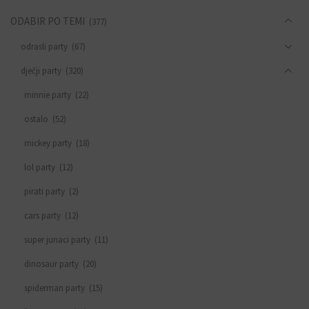
ODABIR PO TEMI
(377)
odrasli party
(67)
dječji party
(320)
minnie party
(22)
ostalo
(52)
mickey party
(18)
lol party
(12)
pirati party
(2)
cars party
(12)
super junaci party
(11)
dinosaur party
(20)
spiderman party
(15)