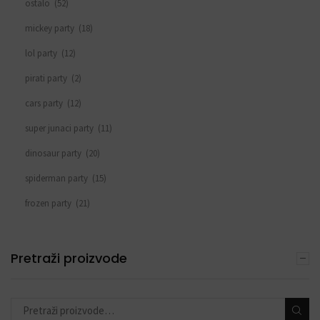
ostalo
(52)
mickey party
(18)
lol party
(12)
pirati party
(2)
cars party
(12)
super junaci party
(11)
dinosaur party
(20)
spiderman party
(15)
frozen party
(21)
svemirski party
(33)
princeza party
(15)
Pretraži proizvode
životinjski party
(44)
peppa pig party
(16)