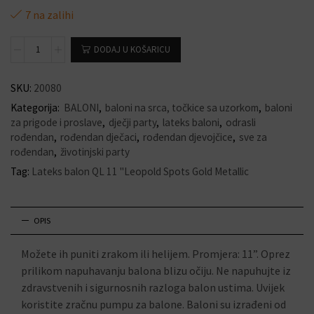
7 na zalihi
DODAJ U KOŠARICU
SKU:
20080
Kategorija:
BALONI
,
baloni na srca, točkice sa uzorkom
,
baloni
za prigode i proslave
,
dječji party
,
lateks baloni
,
odrasli
rođendan
,
rođendan dječaci
,
rođendan djevojčice
,
sve za
rođendan
,
životinjski party
Tag:
Lateks balon QL 11 "Leopold Spots Gold Metallic
OPIS
Možete ih puniti zrakom ili helijem. Promjera: 11”. Oprez
prilikom napuhavanju balona blizu očiju. Ne napuhujte iz
zdravstvenih i sigurnosnih razloga balon ustima. Uvijek
koristite zračnu pumpu za balone. Baloni su izrađeni od