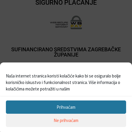
SIGURNO PLAĆANJE
SUFINANCIRANO SREDSTVIMA ZAGREBAČKE
ŽUPANIJE
Naša internet stranica koristi kolačiće kako bi se osiguralo bolje
korisničko iskustvo i funkcionalnost stranica. Više informacija o
kolačićima možete potražiti u našim
Prihvaćam
Sva prava pridržana © 2021
Prodaja balona i pribora za party
| Izrada Web
Ne prihvaćam
stranica –
WebProjekt