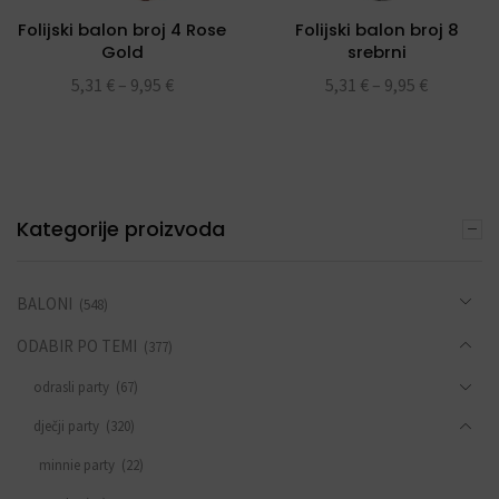
Folijski balon broj 4 Rose
Folijski balon broj 8
Gold
srebrni
5,31
€
–
9,95
€
5,31
€
–
9,95
€
Kategorije proizvoda
BALONI
(548)
ODABIR PO TEMI
(377)
odrasli party
(67)
dječji party
(320)
minnie party
(22)