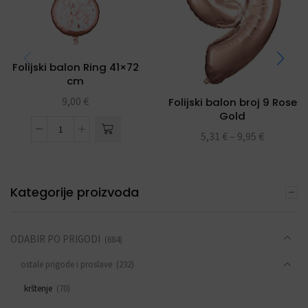
Folijski balon Ring 41×72
cm
9,00
€
Folijski balon broj 9 Rose
Gold
5,31
€
–
9,95
€
Kategorije proizvoda
ODABIR PO PRIGODI
(684)
ostale prigode i proslave
(232)
krštenje
(70)