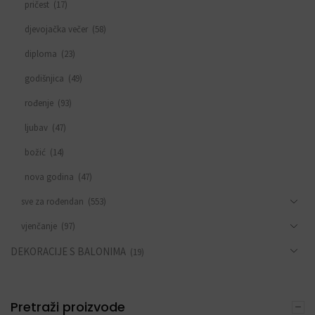
pričest
(17)
djevojačka večer
(58)
diploma
(23)
godišnjica
(49)
rođenje
(93)
ljubav
(47)
božić
(14)
nova godina
(47)
sve za rođendan
(553)
vjenčanje
(97)
DEKORACIJE S BALONIMA
(19)
PERSONALIZACIJA
(22)
DODACI ZA PROSLAVE
Pretraži proizvode
(190)