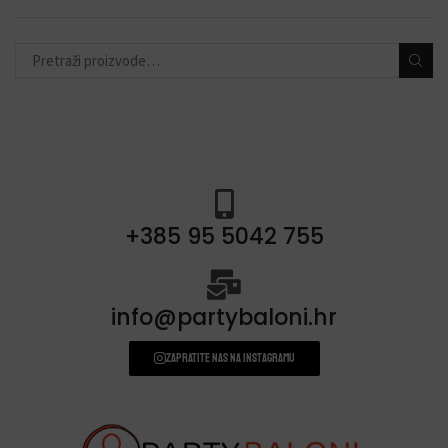
BALONI
(548)
ODABIR PO TEMI
(377)
+385 95 5042 755
info@partybaloni.hr
Zapratite nas na instagramu