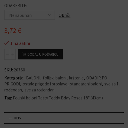
ODABERITE:
Obriši
3,72
€
1 na zalihi
DODAJ U KOŠARICU
SKU:
20760
Kategorija:
BALONI
,
folijski baloni
,
krštenje
,
ODABIR PO
PRIGODI
,
ostale prigode i proslave
,
standardni baloni
,
sve za 1.
rođendan
,
sve za rođendan
Tag:
Folijski baloni Tatty Teddy Bday Roses 18" (43cm)
OPIS