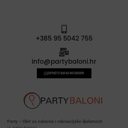
prskalice/fontane za tortu
(3)
svjećice
(54)
+385 95 5042 755
info@partybaloni.hr
Zapratite nas na instagramu
Party – Obrt za zabavne i rekreacijske djelatnosti