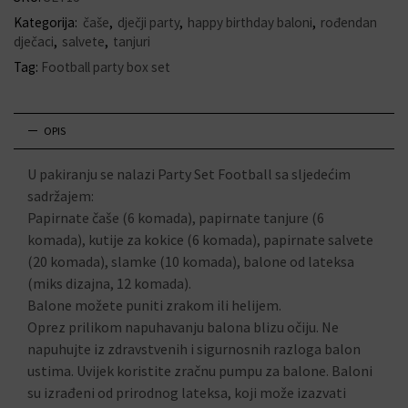
Kategorija:
čaše
,
dječji party
,
happy birthday baloni
,
rođendan
dječaci
,
salvete
,
tanjuri
Tag:
Football party box set
OPIS
U pakiranju se nalazi Party Set Football sa sljedećim
sadržajem:
Papirnate čaše (6 komada), papirnate tanjure (6
komada), kutije za kokice (6 komada), papirnate salvete
(20 komada), slamke (10 komada), balone od lateksa
(miks dizajna, 12 komada).
Balone možete puniti zrakom ili helijem.
Oprez prilikom napuhavanju balona blizu očiju. Ne
napuhujte iz zdravstvenih i sigurnosnih razloga balon
ustima. Uvijek koristite zračnu pumpu za balone. Baloni
su izrađeni od prirodnog lateksa, koji može izazvati