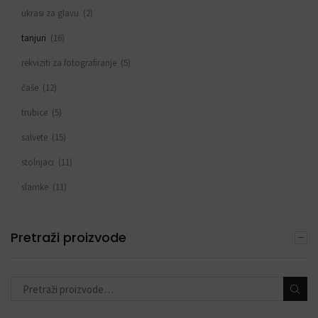
ukrasi za glavu
(2)
tanjuri
(16)
rekviziti za fotografiranje
(5)
čaše
(12)
trubice
(5)
salvete
(15)
stolnjaci
(11)
slamke
(11)
zastavice i girlande
(6)
Pretraži proizvode
trake
(4)
toperi za torte
(11)
konfete i topovi
(13)
banneri i natpisi
(40)