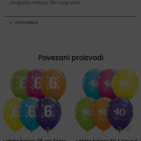
alergijsku reakciju. Bio razgradivi.
UPOZORENJE:
Povezani proizvodi
Lateks baloni 28 cm Stars
Lateks baloni 40 A Round