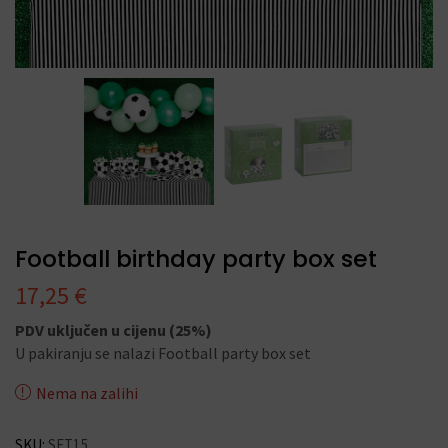
Football birthday party box set
17,25
€
PDV uključen u cijenu (25%)
U pakiranju se nalazi Football party box set
Nema na zalihi
SKU:
SET15