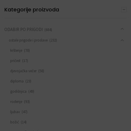
Kategorije proizvoda
ODABIR PO PRIGODI
(684)
ostale prigode i proslave
(232)
krštenje
(70)
pričest
(17)
djevojačka večer
(58)
diploma
(23)
godišnjica
(49)
rođenje
(93)
ljubav
(47)
božić
(14)