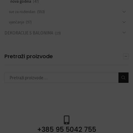
nova godina
(47)
sve za rođendan
(553)
vjenčanje
(97)
DEKORACIJE S BALONIMA
(19)
PERSONALIZACIJA
(22)
DODACI ZA PROSLAVE
Pretraži proizvode
(190)
BALONI
(548)
ODABIR PO TEMI
(377)
+385 95 5042 755