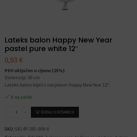
Lateks balon Happy New Year
pastel pure white 12″
0,93
€
PDV uključen u cijenu (25%)
Dimenzije: 30 cm
Lateks balon bijeli s natpisom Happy New Year 12”.
6 na zalihi
DODAJ U KOŠARICU
SKU:
SB14P-295-008-6