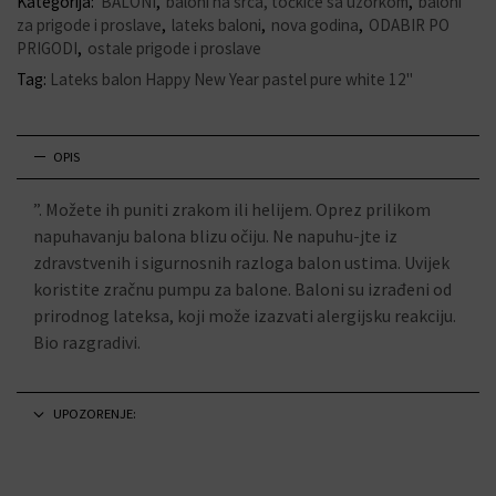
Kategorija:
BALONI
,
baloni na srca, točkice sa uzorkom
,
baloni
za prigode i proslave
,
lateks baloni
,
nova godina
,
ODABIR PO
PRIGODI
,
ostale prigode i proslave
Tag:
Lateks balon Happy New Year pastel pure white 12"
OPIS
”. Možete ih puniti zrakom ili helijem. Oprez prilikom
napuhavanju balona blizu očiju. Ne napuhu-jte iz
zdravstvenih i sigurnosnih razloga balon ustima. Uvijek
koristite zračnu pumpu za balone. Baloni su izrađeni od
prirodnog lateksa, koji može izazvati alergijsku reakciju.
Bio razgradivi.
UPOZORENJE: