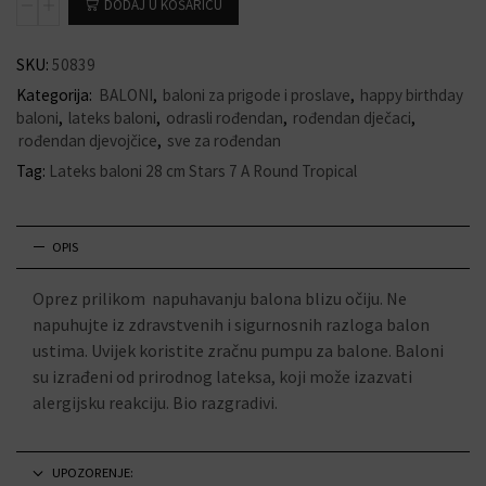
DODAJ U KOŠARICU
SKU:
50839
Kategorija:
BALONI
,
baloni za prigode i proslave
,
happy birthday
baloni
,
lateks baloni
,
odrasli rođendan
,
rođendan dječaci
,
rođendan djevojčice
,
sve za rođendan
Tag:
Lateks baloni 28 cm Stars 7 A Round Tropical
OPIS
Oprez prilikom napuhavanju balona blizu očiju. Ne
napuhujte iz zdravstvenih i sigurnosnih razloga balon
ustima. Uvijek koristite zračnu pumpu za balone. Baloni
su izrađeni od prirodnog lateksa, koji može izazvati
alergijsku reakciju. Bio razgradivi.
UPOZORENJE: