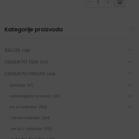
Kategorije proizvoda
BALONI
(548)
ODABIR PO TEMI
(377)
ODABIR PO PRIGODI
(684)
vjenčanje
(97)
ostale prigode i proslave
(232)
sve za rođendan
(553)
odrasli rođendan
(314)
sve za 1. rođendan
(152)