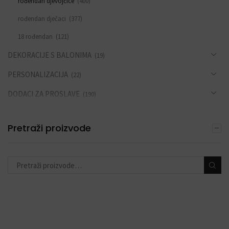
rođendan djevojčice
(400)
rođendan dječaci
(377)
18 rođendan
(121)
DEKORACIJE S BALONIMA
(19)
PERSONALIZACIJA
(22)
DODACI ZA PROSLAVE
(190)
Pretraži proizvode