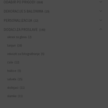
ODABIR PO PRIGODI
(684)
DEKORACIJE S BALONIMA
(19)
PERSONALIZACIJA
(22)
DODACI ZA PROSLAVE
(190)
ukrasi za glavu
(2)
tanjuri
(16)
rekviziti za fotografiranje
(5)
čaše
(12)
trubice
(5)
salvete
(15)
stolnjaci
(11)
slamke
(11)
zastavice i girlande
(6)