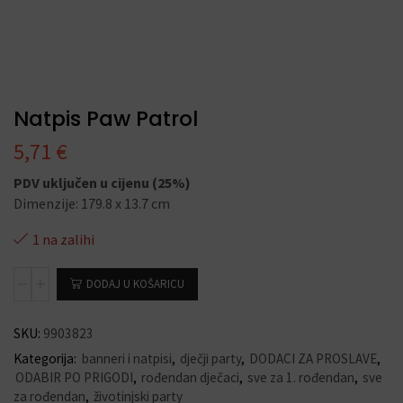
Natpis Paw Patrol
5,71
€
PDV uključen u cijenu (25%)
Dimenzije: 179.8 x 13.7 cm
1 na zalihi
DODAJ U KOŠARICU
SKU:
9903823
Kategorija:
banneri i natpisi
,
dječji party
,
DODACI ZA PROSLAVE
,
ODABIR PO PRIGODI
,
rođendan dječaci
,
sve za 1. rođendan
,
sve
za rođendan
,
životinjski party