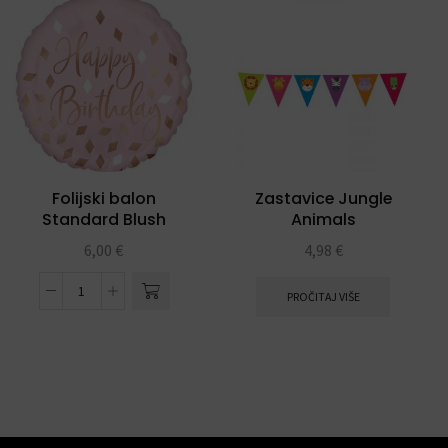
Folijski balon
Zastavice Jungle
Standard Blush
Animals
Happy Birthday
6,00
€
4,98
€
PROČITAJ VIŠE