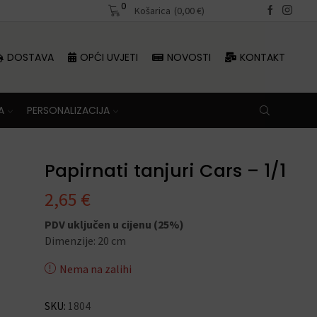
0
Besplatna dostava iznad 70 €
Košarica
(
0,00
€
)
DOSTAVA
OPĆI UVJETI
NOVOSTI
KONTAKT
A
PERSONALIZACIJA
Papirnati tanjuri Cars – 1/1
2,65
€
PDV uključen u cijenu (25%)
Dimenzije: 20 cm
Nema na zalihi
SKU:
1804