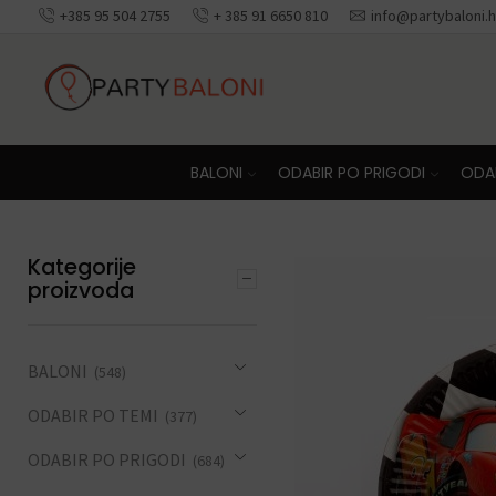
+385 95 504 2755
+ 385 91 6650 810
info@partybaloni.h
Besplatna dosta
BALONI
ODABIR PO PRIGODI
ODAB
Kategorije
proizvoda
BALONI
(548)
ODABIR PO TEMI
(377)
ODABIR PO PRIGODI
(684)