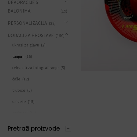
DEKORACIJE S
BALONIMA
(19)
PERSONALIZACIJA
(22)
DODACI ZA PROSLAVE
(190)
ukrasi za glavu
(2)
tanjuri
(16)
rekviziti za fotografiranje
(5)
čaše
(12)
trubice
(5)
salvete
(15)
stolnjaci
(11)
slamke
(11)
Pretraži proizvode
zastavice i girlande
(6)