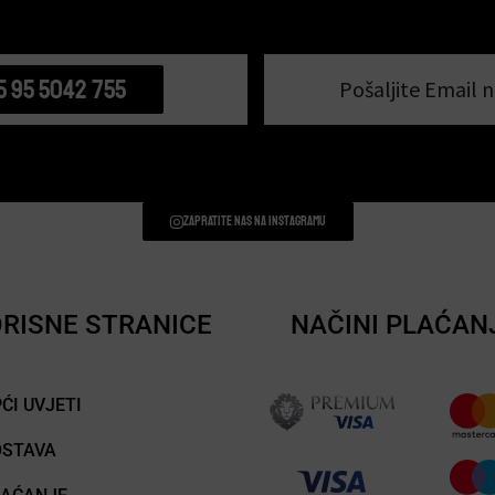
5 95 5042 755
Pošaljite Email n
Zapratite nas na instagramu
RISNE STRANICE
NAČINI PLAĆAN
ĆI UVJETI
OSTAVA