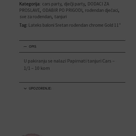
Kategorija:
cars party
,
dječji party
,
DODACI ZA
PROSLAVE
,
ODABIR PO PRIGODI
,
rođendan dječaci
,
sve za rođendan
,
tanjuri
Tag:
Lateks baloni Sretan rođendan chrome Gold 11"
OPIS
U pakiranju se nalazi Papirnati tanjuri Cars –
1/1 – 10 kom
UPOZORENJE: