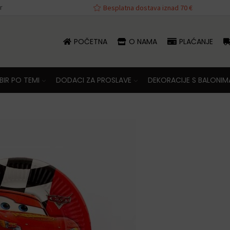
r
va iznad 70 €
Besplatna dostava iznad 70 €
POČETNA
O NAMA
PLAĆANJE
IR PO TEMI
DODACI ZA PROSLAVE
DEKORACIJE S BALONIM