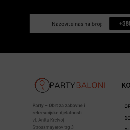
+38
Nazovite nas na broj:
KO
Party – Obrt za zabavne i
OP
rekreacijske djelatnosti
D
vl. Anita Krcivoj
Strossmayerov trg 3