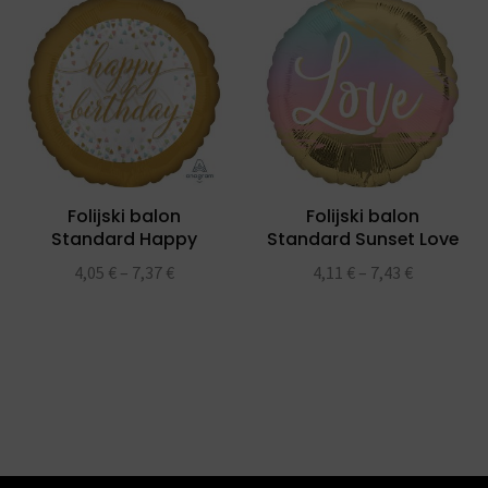
Folijski balon
Folijski balon
Standard Happy
Standard Sunset Love
Birthday Confetti
Balloon
4,05
€
–
7,37
€
4,11
€
–
7,43
€