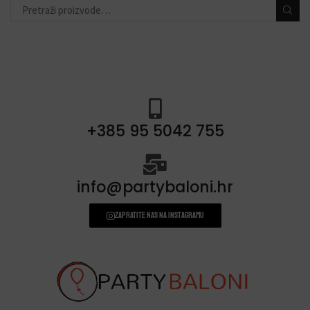
konfete i topovi
(13)
banneri i natpisi
(40)
prskalice/fontane za tortu
(3)
svjećice
(54)
+385 95 5042 755
info@partybaloni.hr
Zapratite nas na instagramu