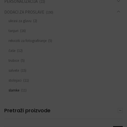
PERSONALIZACIJA
(22)
DODACI ZA PROSLAVE
(190)
ukrasi za glavu
(2)
tanjuri
(16)
rekviziti za fotografiranje
(5)
čaše
(12)
trubice
(5)
salvete
(15)
stolnjaci
(11)
slamke
(11)
zastavice i girlande
(6)
Pretraži proizvode
trake
(4)
toperi za torte
(11)