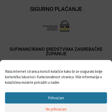
SIGURNO PLAĆANJE
SUFINANCIRANO SREDSTVIMA ZAGREBAČKE
ŽUPANIJE
Naša internet stranica koristi kolačiće kako bi se osiguralo bolje
korisničko iskustvo i funkcionalnost stranica. Više informacija o
kolačićima možete potražiti u našim
Prihvaćam
Sva prava pridržana © 2021
Prodaja balona i pribora za party
| Izrada Web
Ne prihvaćam
stranica –
WebProjekt