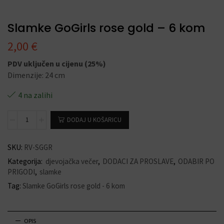
Slamke GoGirls rose gold – 6 kom
2,00
€
PDV uključen u cijenu (25%)
Dimenzije: 24 cm
4 na zalihi
DODAJ U KOŠARICU
SKU:
RV-SGGR
Kategorija:
djevojačka večer
,
DODACI ZA PROSLAVE
,
ODABIR PO
PRIGODI
,
slamke
Tag:
Slamke GoGirls rose gold - 6 kom
OPIS