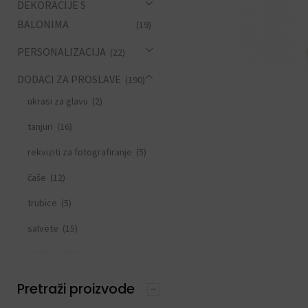
DEKORACIJE S
BALONIMA
(19)
PERSONALIZACIJA
(22)
DODACI ZA PROSLAVE
(190)
ukrasi za glavu
(2)
tanjuri
(16)
rekviziti za fotografiranje
(5)
čaše
(12)
trubice
(5)
salvete
(15)
stolnjaci
(11)
slamke
(11)
Pretraži proizvode
zastavice i girlande
(6)