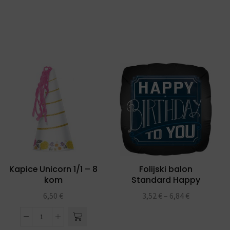
Kapice Unicorn 1/1 – 8
Folijski balon
kom
Standard Happy
Birthday Man
6,50
€
3,52
€
–
6,84
€