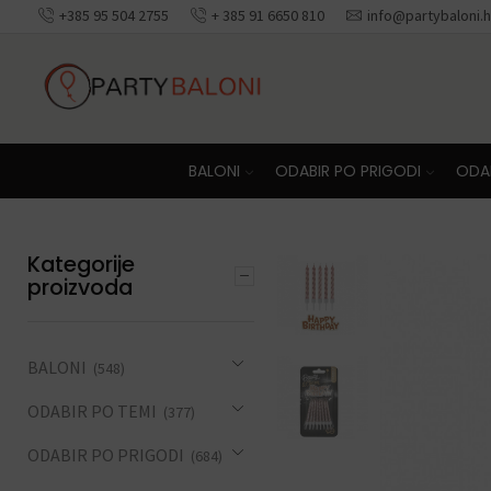
+385 95 504 2755
+ 385 91 6650 810
info@partybaloni.h
Besplatna dosta
BALONI
ODABIR PO PRIGODI
ODAB
Kategorije
proizvoda
BALONI
(548)
ODABIR PO TEMI
(377)
ODABIR PO PRIGODI
(684)