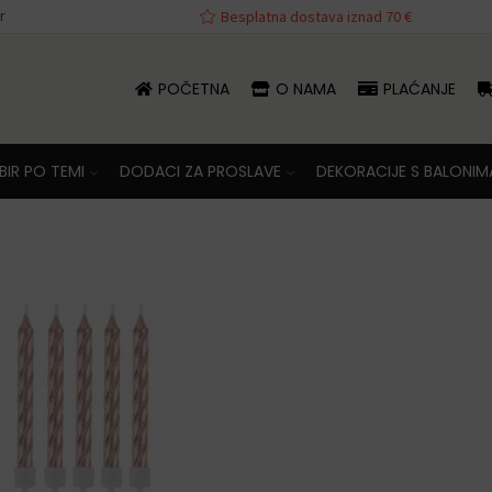
r
va iznad 70 €
Besplatna dostava iznad 70 €
POČETNA
O NAMA
PLAĆANJE
IR PO TEMI
DODACI ZA PROSLAVE
DEKORACIJE S BALONIM