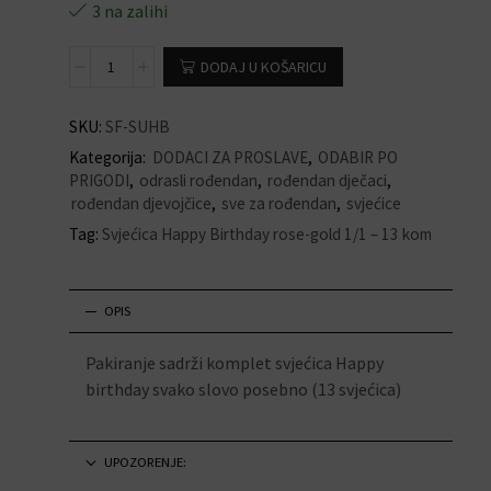
3 na zalihi
DODAJ U KOŠARICU
SKU:
SF-SUHB
Kategorija:
DODACI ZA PROSLAVE
,
ODABIR PO
PRIGODI
,
odrasli rođendan
,
rođendan dječaci
,
rođendan djevojčice
,
sve za rođendan
,
svjećice
Tag:
Svjećica Happy Birthday rose-gold 1/1 – 13 kom
OPIS
Pakiranje sadrži komplet svjećica Happy
birthday svako slovo posebno (13 svjećica)
UPOZORENJE: