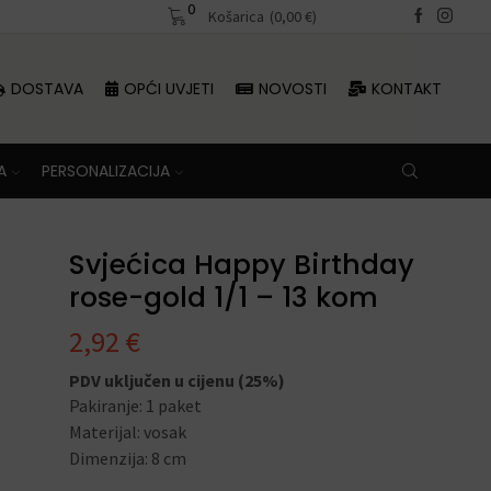
0
Besplatna dostava iznad 70 €
Košarica
(
0,00
€
)
DOSTAVA
OPĆI UVJETI
NOVOSTI
KONTAKT
A
PERSONALIZACIJA
Svjećica Happy Birthday
rose-gold 1/1 – 13 kom
2,92
€
PDV uključen u cijenu (25%)
Pakiranje: 1 paket
Materijal: vosak
Dimenzija: 8 cm