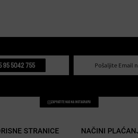
5 95 5042 755
Pošaljite Email n
Zapratite nas na instagramu
RISNE STRANICE
NAČINI PLAĆAN