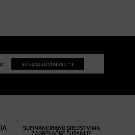
a:
info@partybaloni.hr
JA
SUFINANCIRANO SREDSTVIMA
ZAGREBAČKE ŽUPANIJE