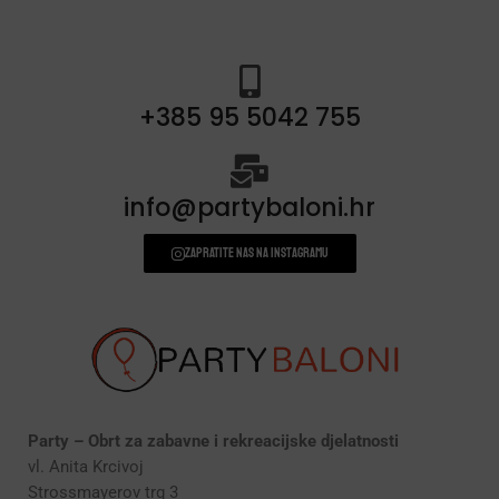
+385 95 5042 755
info@partybaloni.hr
Zapratite nas na instagramu
Party – Obrt za zabavne i rekreacijske djelatnosti
vl. Anita Krcivoj
Strossmayerov trg 3